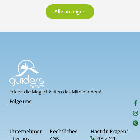
Alle anzeigen
Erlebe die Möglichkeiten des Miteinanders!
F
I
P
Folge uns:
a
n
i
c
s
n
e
t
t
b
a
e
o
g
r
Unternehmen
Rechtliches
Hast du Fragen?
o
r
e
+49-2241-
Über uns
AGB