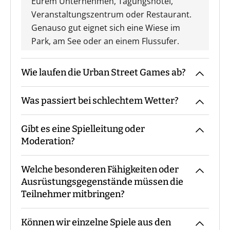
Eurem Unternehmen, Tagungshotel,
Veranstaltungszentrum oder Restaurant.
Genauso gut eignet sich eine Wiese im
Park, am See oder an einem Flussufer.
Wie laufen die Urban Street Games ab?
Was passiert bei schlechtem Wetter?
Der Guide kommt mit den Materialien zum
vereinbarten Treffpunkt, macht die
Gibt es eine Spielleitung oder
Begrüßung sowie ggf. die
Das Event findet grundsätzlich bei jedem
Moderation?
Gruppeneinteilung. Danach erfolgt eine
Wetter statt. Eine Ausnahme bildet eine
Einweisung in Materialien und Ablauf,
amtliche Unwetterwarnung.
Welche besonderen Fähigkeiten oder
bevor es losgeht. Während des Events
Bei unseren Urban Street Games sind - je
Ausrüstungsgegenstände müssen die
begleitet Euch der Guide die ganze Zeit
nach Teilnehmerzahl - immer ein oder
Teilnehmer mitbringen?
bzw. steht für Fragen zur Verfügung. Am
mehrere Guides mit Euch vor Ort.
Ende macht der Guide eine Auswertung
Können wir einzelne Spiele aus den
und eine Siegerehrung.
Es sind keine speziellen Vorkenntnisse