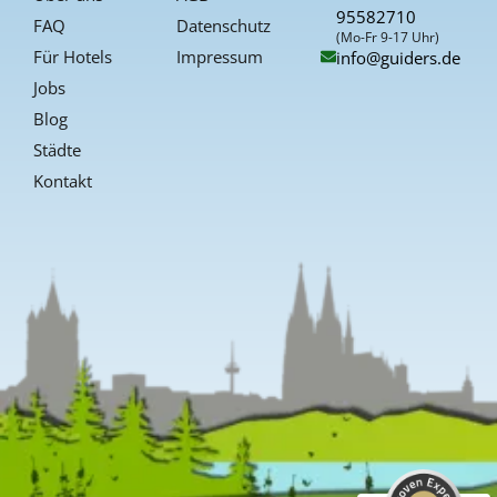
k
a
s
95582710
-
t
FAQ
Datenschutz
f
(Mo-Fr 9-17 Uhr)
Für Hotels
Impressum
info@guiders.de
Jobs
Blog
Städte
Kontakt
Kundenbewertungen und Erfahrungen zu
Guiders Events
SEHR GUT
%
96
Empfehlungen auf
ProvenExpert.com
5,00
/
4,66