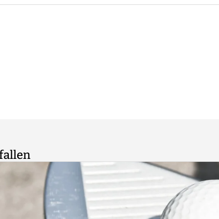
lt auch hier: übermäßig alkoholisierten Personen wird die
 verweigert. Die Entscheidung hierzu liegt im Ermessen
fallen