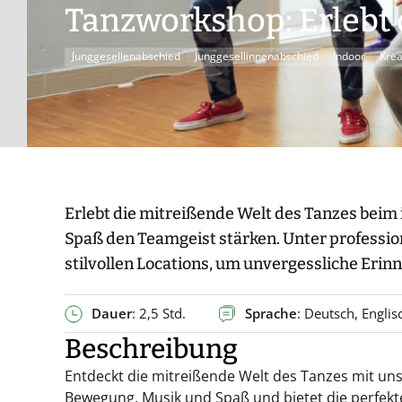
Tanzworkshop: Erlebt 
Junggesellenabschied
Junggesellinnenabschied
Indoor
Krea
Erlebt die mitreißende Welt des Tanzes bei
Spaß den Teamgeist stärken. Unter professione
stilvollen Locations, um unvergessliche Erin
Dauer
: 2,5 Std.
Sprache
: Deutsch, Englis
Beschreibung
Entdeckt die mitreißende Welt des Tanzes mit un
Bewegung, Musik und Spaß und bietet die perfek