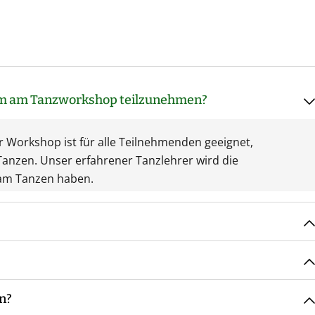
 um am Tanzworkshop teilzunehmen?
er Workshop ist für alle Teilnehmenden geeignet,
anzen. Unser erfahrener Tanzlehrer wird die
e am Tanzen haben.
 gemeinsam mit Eurer Tanzlehrerin die Musik aus,
 ein, bis es dann im großen Finale eine bühnenreife
en?
nzlehrerin mit Euch vor Ort.