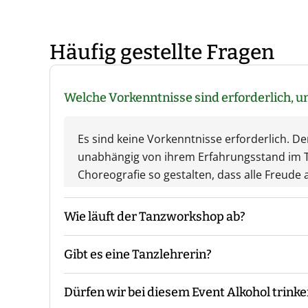
Häufig gestellte Fragen
Welche Vorkenntnisse sind erforderlich,
Es sind keine Vorkenntnisse erforderlich. D
unabhängig von ihrem Erfahrungsstand im T
Choreografie so gestalten, dass alle Freud
Wie läuft der Tanzworkshop ab?
Gibt es eine Tanzlehrerin?
Ihr trefft Euch in der Tanzschule und sucht
entwickelt die Choreografie und studiert sie
Dürfen wir bei diesem Event Alkohol trink
Aufführung gibt.
Bei unserem Tanzworkshop ist immer eine Ta