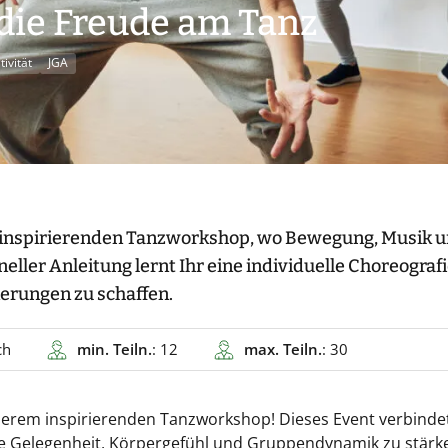
die Freude am Tanz
tivität
JGA
m inspirierenden Tanzworkshop, wo Bewegung, Musik 
ller Anleitung lernt Ihr eine individuelle Choreografi
nerungen zu schaffen.
ch
min. Teiln.
: 12
max. Teiln.
: 30
serem inspirierenden Tanzworkshop! Dieses Event verbinde
te Gelegenheit, Körpergefühl und Gruppendynamik zu stärk