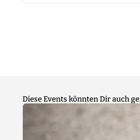
Wie bei allen risikobehafteten Aktivitäten gi
Teilnahme ohne Anspruch auf Rückvergütung
des Tanzlehrers vor Ort.
Diese Events könnten Dir auch ge