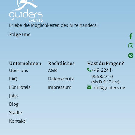
Erlebe die Möglichkeiten des Miteinanders!
F
I
P
Folge uns:
a
n
i
c
s
n
e
t
t
b
a
e
o
g
r
Unternehmen
Rechtliches
Hast du Fragen?
o
r
e
+49-2241-
Über uns
AGB
k
a
s
95582710
-
t
FAQ
Datenschutz
f
(Mo-Fr 9-17 Uhr)
Für Hotels
Impressum
info@guiders.de
Jobs
Blog
Städte
Kontakt