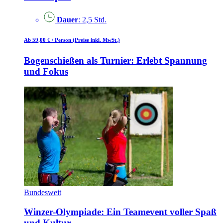
Dauer
: 2,5 Std.
Ab 59,00 €
/ Person
(Preise inkl. MwSt.)
Bogenschießen als Turnier: Erlebt Spannung
und Fokus
Bundesweit
Winzer-Olympiade: Ein Teamevent voller Spaß
und Kultur