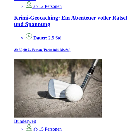
ab 12 Personen
Krimi-Geocaching: Ein Abenteuer voller Rätsel
und Spannung
Dauer
: 2,5 Std.
Ab 39,00 €
/ Person
(Preise inkl. MwSt.)
Bundesweit
ab 15 Personen