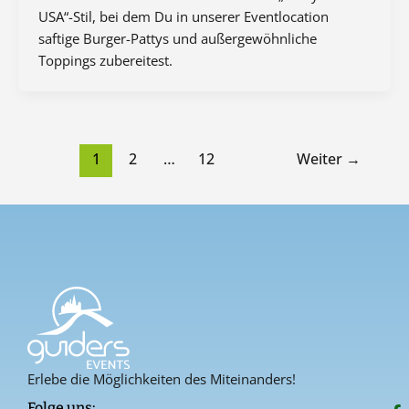
USA“-Stil, bei dem Du in unserer Eventlocation
saftige Burger-Pattys und außergewöhnliche
Toppings zubereitest.
1
2
…
12
Weiter
→
Erlebe die Möglichkeiten des Miteinanders!
F
I
P
Folge uns: