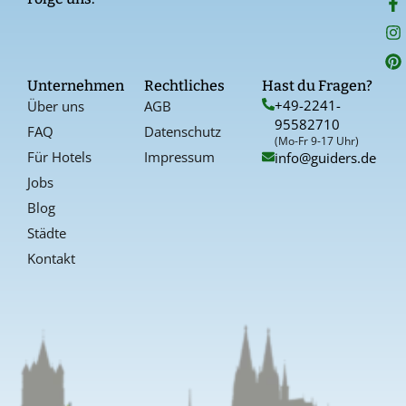
a
n
i
c
s
n
e
t
t
b
a
e
o
g
r
Unternehmen
Rechtliches
Hast du Fragen?
o
r
e
+49-2241-
Über uns
AGB
k
a
s
95582710
-
t
FAQ
Datenschutz
f
(Mo-Fr 9-17 Uhr)
Für Hotels
Impressum
info@guiders.de
Jobs
Blog
Städte
Kontakt