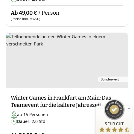
Ab 49,00 €
/ Person
(Preise inkl. MwSt.)
Kundenbewertungen und Erfahrungen zu
Guiders Events
Bundesweit
SEHR GUT
%
96
Winter Games in Frankfurt am Main: Das
Empfehlungen auf
ProvenExpert.com
5,00
/
4,66
Teamevent für die kältere Jahreszeit
ab 15 Personen
23
Dauer
: 2,0 Std.
SEHR GUT
Bewertungen auf ProvenExpert.com