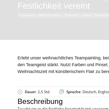
Festlichkeit vereint
Teamevent
Weihnachtsfeier
Kreativität
Indoor
Betriebsfe
Erlebt unser weihnachtliches Teampainting, b
den Teamgeist stärkt. Nutzt Farben und Pinsel,
Weihnachtszeit mit künstlerischem Flair zu ber
Dauer
: 2,5 Std.
Sprache
: Deutsch, Englis
Beschreibung