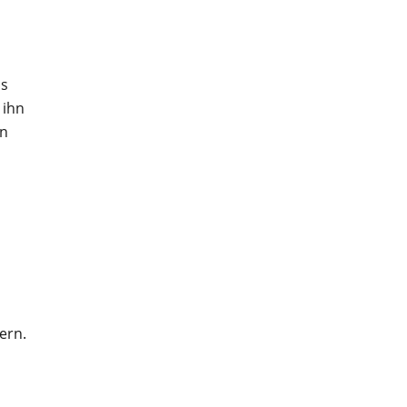
ss
 ihn
en
ern.