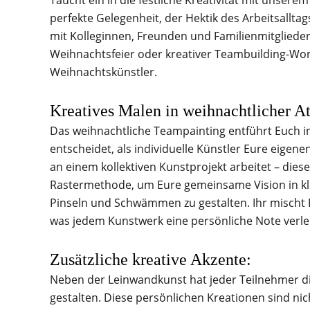
Taucht ein in die festliche Kreativität mit unser
perfekte Gelegenheit, der Hektik des Arbeitsallt
mit Kolleginnen, Freunden und Familienmitgliedern
Weihnachtsfeier oder kreativer Teambuilding-Wo
Weihnachtskünstler.
Kreatives Malen in weihnachtlicher A
Das weihnachtliche Teampainting entführt Euch in 
entscheidet, als individuelle Künstler Eure eige
an einem kollektiven Kunstprojekt arbeitet – dieses
Rastermethode, um Eure gemeinsame Vision in klei
Pinseln und Schwämmen zu gestalten. Ihr mischt 
was jedem Kunstwerk eine persönliche Note verlei
Zusätzliche kreative Akzente:
Neben der Leinwandkunst hat jeder Teilnehmer die
gestalten. Diese persönlichen Kreationen sind n