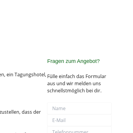
Fragen zum Angebot?
en, ein Tagungshotel,
Fülle einfach das Formular
aus und wir melden uns
schnellstmöglich bei dir.
Name
E-
Telefonnummer
Nachricht
Mail
ustellen, dass der