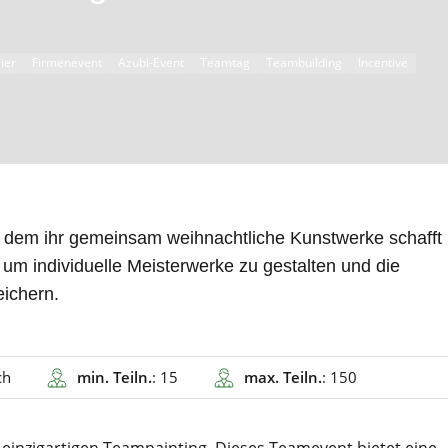
ier
Firmenevent
Azubi-Event
Teamtag
Teambuilding
Incentive
ei dem ihr gemeinsam weihnachtliche Kunstwerke schafft
 um individuelle Meisterwerke zu gestalten und die
eichern.
ch
min. Teiln.
: 15
max. Teiln.
: 150