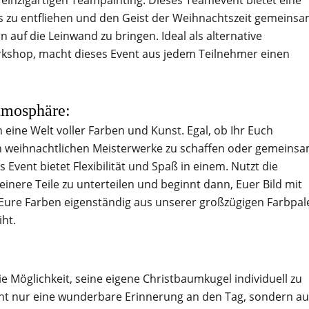
em einzigartigen Teampainting. Dieses Teamevent bietet eine
ags zu entfliehen und den Geist der Weihnachtszeit gemeins
 auf die Leinwand zu bringen. Ideal als alternative
rkshop, macht dieses Event aus jedem Teilnehmer einen
tmosphäre:
eine Welt voller Farben und Kunst. Egal, ob Ihr Euch
nen weihnachtlichen Meisterwerke zu schaffen oder gemeins
 Event bietet Flexibilität und Spaß in einem. Nutzt die
nere Teile zu unterteilen und beginnt dann, Euer Bild mit
Eure Farben eigenständig aus unserer großzügigen Farbpale
ht.
 Möglichkeit, seine eigene Christbaumkugel individuell zu
icht nur eine wunderbare Erinnerung an den Tag, sondern a