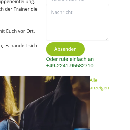
uppeneinteilung.
h der Trainer die
it Euch vor Ort.
; es handelt sich
Absenden
Oder rufe einfach an
+49-2241-95582710
Alle
anzeigen
Crossgolf: Eu
ab 15 Person
Ab 39,00 €
/ Pers