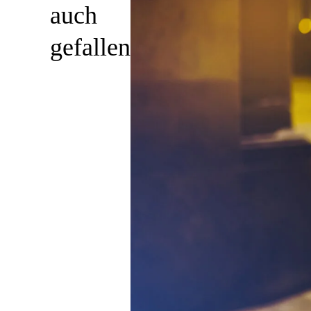
auch
gefallen