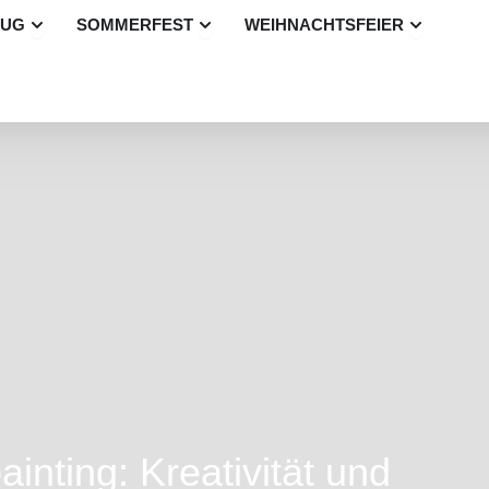
Öffne Betriebsausflug
Öffne Sommerfest
Öffne Wei
LUG
SOMMERFEST
WEIHNACHTSFEIER
nting: Kreativität und