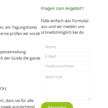
Fragen zum Angebot?
Fülle einfach das Formular
aus und wir melden uns
en, ein Tagungshotel,
schnellstmöglich bei dir.
Gerne prüfen wir vorab
Name
E-
Telefonnummer
Nachricht
Mail
ppeneinteilung.
ch der Guide die ganze
.
Ort.
, dass sie für alle
, sowie ausreichend
Absenden