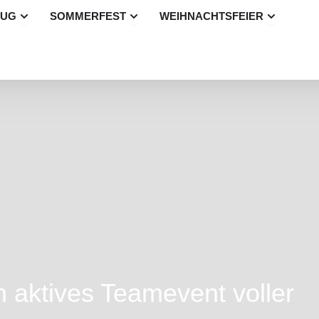
Öffne Betriebsausflug
Öffne Sommerfest
Öffne Wei
LUG
SOMMERFEST
WEIHNACHTSFEIER
 aktives Teamevent voller