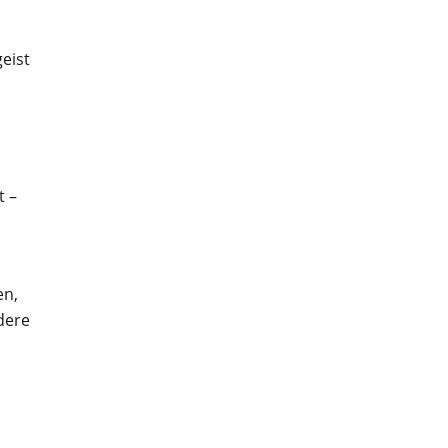
eist
t –
en,
dere