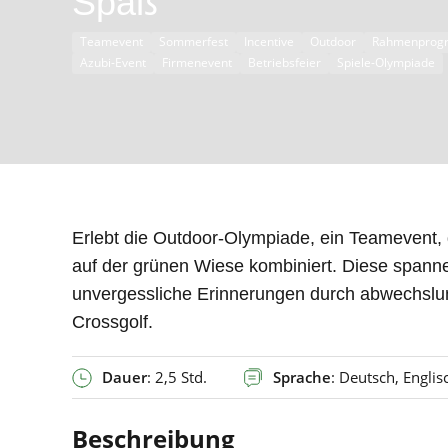
Spaß
Teamevent
Sommerfest
Incentive
Outdoor
Rahmenprog
Azubi-Event
Firmenevent
Betriebsfeier
Spiele-Olympiade
Erlebt die Outdoor-Olympiade, ein Teamevent,
auf der grünen Wiese kombiniert. Diese spanne
unvergessliche Erinnerungen durch abwechsl
Crossgolf.
Dauer
: 2,5 Std.
Sprache
: Deutsch, Englis
Beschreibung