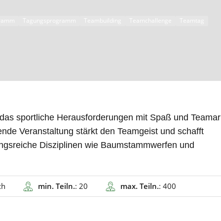
ramm
Tagungsprogramm
Teambuilding
Teamchallenge
Teamtag
 das sportliche Herausforderungen mit Spaß und Teamar
nde Veranstaltung stärkt den Teamgeist und schafft
ungsreiche Disziplinen wie Baumstammwerfen und
ch
min. Teiln.
: 20
max. Teiln.
: 400