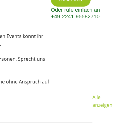
Oder rufe einfach an
+49-2241-95582710
en Events könnt Ihr
.
ersonen. Sprecht uns
ahme ohne Anspruch auf
Alle
anzeigen
Crossgolf: Eu
ab 15 Person
Ab 39,00 €
/ Pers