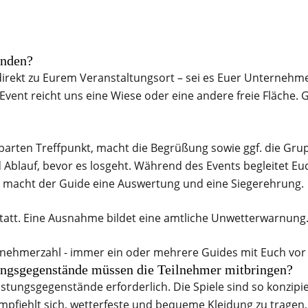
inden?
direkt zu Eurem Veranstaltungsort – sei es Euer Unternehm
vent reicht uns eine Wiese oder eine andere freie Fläche. 
arten Treffpunkt, macht die Begrüßung sowie ggf. die Gru
d Ablauf, bevor es losgeht. Während des Events begleitet Eu
de macht der Guide eine Auswertung und eine Siegerehrung.
statt. Eine Ausnahme bildet eine amtliche Unwetterwarnung
ilnehmerzahl - immer ein oder mehrere Guides mit Euch vor 
ungsgegenstände müssen die Teilnehmer mitbringen?
tungsgegenstände erforderlich. Die Spiele sind so konzipiert
pfiehlt sich, wetterfeste und bequeme Kleidung zu tragen