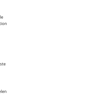
le
tion
ste
elen