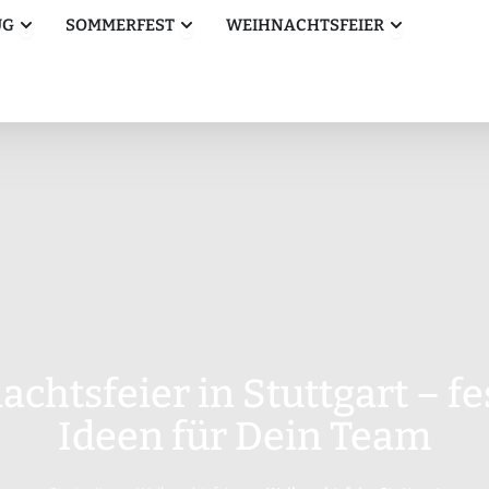
Öffne Betriebsausflug
Öffne Sommerfest
Öffne Weihn
UG
SOMMERFEST
WEIHNACHTSFEIER
chtsfeier in Stuttgart – fe
Ideen für Dein Team