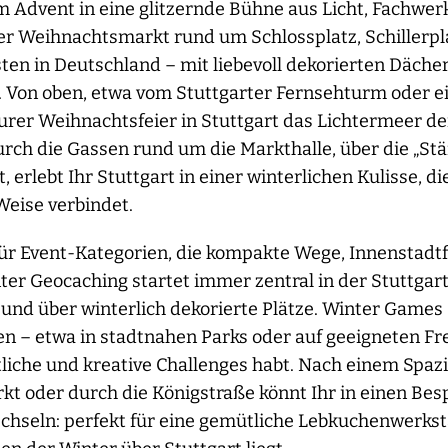
im Advent in eine glitzernde Bühne aus Licht, Fachwe
er Weihnachtsmarkt rund um Schlossplatz, Schillerpl
en in Deutschland – mit liebevoll dekorierten Dächern
. Von oben, etwa vom Stuttgarter Fernsehturm oder 
Eurer Weihnachtsfeier in Stuttgart das Lichtermeer d
rch die Gassen rund um die Markthalle, über die „Stäf
 erlebt Ihr Stuttgart in einer winterlichen Kulisse, 
eise verbindet.
 für Event-Kategorien, die kompakte Wege, Innenstadtf
ter Geocaching startet immer zentral in der Stuttgar
und über winterlich dekorierte Plätze. Winter Games s
n – etwa in stadtnahen Parks oder auf geeigneten Fre
rtliche und kreative Challenges habt. Nach einem Spa
kt oder durch die Königstraße könnt Ihr in einen Be
chseln: perfekt für eine gemütliche Lebkuchenwerksta