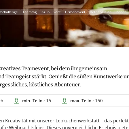
mchallenge
Teamtag
Azubi-Event
Firmenevent
Betriebsfeier
Indoor
n kreatives Teamevent, bei dem ihr gemeinsam
nd Teamgeist stärkt. Genießt die süßen Kunstwerke u
gessliches, köstliches Abenteuer.
ch
min. Teiln.
: 15
max. Teiln.
: 150
hen Kreativität mit unserer Lebkuchenwerkstatt – das perfek
te Weihnachtsfeier. Dieses unvergleichliche Erlebnis biete