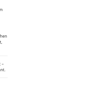
im
chen
t,
 –
nt.