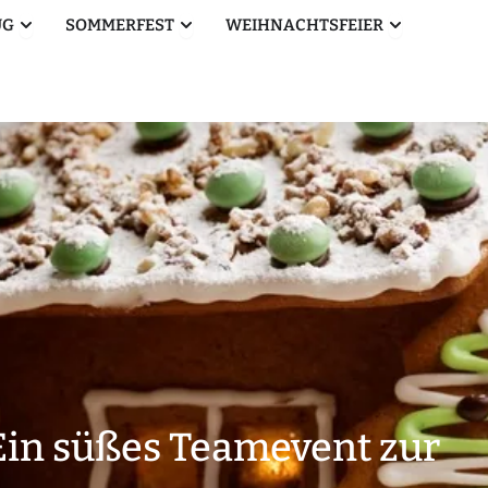
Öffne Betriebsausflug
Öffne Sommerfest
Öffne Weihn
UG
SOMMERFEST
WEIHNACHTSFEIER
Ein süßes Teamevent zur