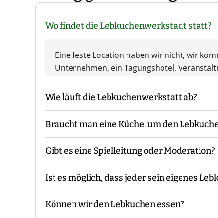
Wo findet die Lebkuchenwerkstadt statt?
Eine feste Location haben wir nicht, wir ko
Unternehmen, ein Tagungshotel, Veranstal
Wie läuft die Lebkuchenwerkstatt ab?
Braucht man eine Küche, um den Lebkuche
Der Moderator kommt mit den Materialien z
ggf. die Gruppeneinteilung. Danach erfolgt e
Gibt es eine Spielleitung oder Moderation?
losgeht. Während des Events begleitet Euch 
Nein, der Lebkuchen wird baufertig mitgebra
Verfügung. Am Ende macht der Moderator e
Ist es möglich, dass jeder sein eigenes Le
Bei unserer Lebkuchenwerkstatt sind - je n
mit Euch vor Ort.
Können wir den Lebkuchen essen?
Da es sich bei unserer Lebkuchenwerkstatt 