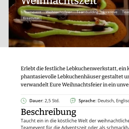
Weihnachtszeit
Teamevent
Weihnachtsfeier
Teambuilding
Incentive
Tea
Kreativität
Erlebt die festliche Lebkuchenwerkstatt, ei
phantasievolle Lebkuchenhäuser gestaltet u
verwandelt Eure Weihnachtsfeier in ein unver
Dauer
: 2,5 Std.
Sprache
: Deutsch, Englis
Beschreibung
Taucht ein in die köstliche Welt der weihnachtlic
Teamevent für die Adventszeit oder als schmackhaf