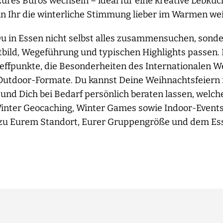
Eures Büros wechseln – ideal für eine kreative Lebku
n Ihr die winterliche Stimmung lieber im Warmen we
Du in Essen nicht selbst alles zusammensuchen, sond
tbild, Wegeführung und typischen Highlights passen.
reffpunkte, die Besonderheiten des Internationalen
utdoor-Formate. Du kannst Deine Weihnachtsfeiern i
und Dich bei Bedarf persönlich beraten lassen, welch
inter Geocaching, Winter Games sowie Indoor-Event
u Eurem Standort, Eurer Gruppengröße und dem Esse