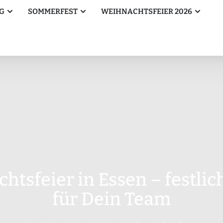
Öffne Betriebsausflug
Öffne Sommerfest
Öffne W
G
SOMMERFEST
WEIHNACHTSFEIER 2026
htsfeier in Essen – festlic
für Dein Team