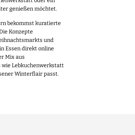
chenwerkstatt oder ein
iter genießen möchtet.
ern bekommst kuratierte
 Die Konzepte
 Weihnachtsmarkts und
n Essen direkt online
er Mix aus
s wie Lebkuchenwerkstatt
ner Winterflair passt.