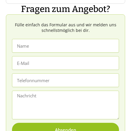
Kleidung zu tragen und ausreichend
ihr Euren Startzeitpunkt frei wählen.
Fragen zum Angebot?
Wasser mitzubringen.
Das Set muss innerhalb von drei Tagen
wieder zurückgesendet sein.
Fülle einfach das Formular aus und wir melden uns
schnellstmöglich bei dir.
Name
E-
Mail
Telefonnummer
Nachricht
Absenden