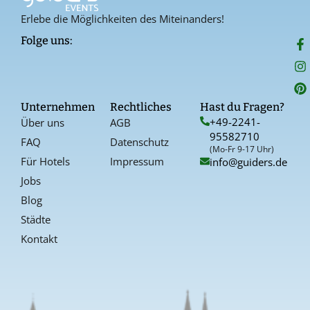
Erlebe die Möglichkeiten des Miteinanders!
F
I
P
Folge uns:
a
n
i
c
s
n
e
t
t
b
a
e
o
g
r
Unternehmen
Rechtliches
Hast du Fragen?
o
r
e
+49-2241-
Über uns
AGB
k
a
s
95582710
-
t
FAQ
Datenschutz
f
(Mo-Fr 9-17 Uhr)
Für Hotels
Impressum
info@guiders.de
Jobs
Blog
Städte
Kontakt