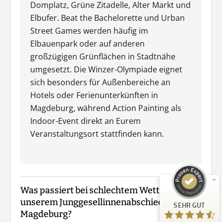
Domplatz, Grüne Zitadelle, Alter Markt und
Elbufer. Beat the Bachelorette und Urban
Street Games werden häufig im
Elbauenpark oder auf anderen
großzügigen Grünflächen in Stadtnähe
umgesetzt. Die Winzer-Olympiade eignet
sich besonders für Außenbereiche an
Hotels oder Ferienunterkünften in
Magdeburg, während Action Painting als
Indoor-Event direkt an Eurem
Kundenbewertungen und Erfahrungen zu
Guiders Events
Veranstaltungsort stattfinden kann.
SEHR GUT
%
96
Empfehlungen auf
ProvenExpert.com
5,00
/
4,66
Was passiert bei schlechtem Wetter mit
23
unserem Junggesellinnenabschied in
SEHR GUT
Bewertungen auf ProvenExpert.com
Magdeburg?