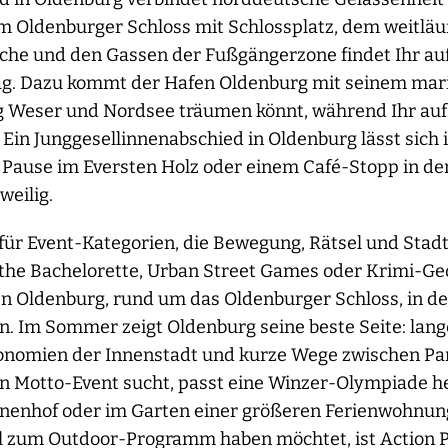
m Oldenburger Schloss mit Schlossplatz, dem weitläu
che und den Gassen der Fußgängerzone findet Ihr au
Tag. Dazu kommt der Hafen Oldenburg mit seinem ma
ng Weser und Nordsee träumen könnt, während Ihr au
Ein Junggesellinnenabschied in Oldenburg lässt sich
r Pause im Eversten Holz oder einem Café-Stopp in d
weilig.
für Event-Kategorien, die Bewegung, Rätsel und Stad
the Bachelorette, Urban Street Games oder Krimi-Geo
n Oldenburg, rund um das Oldenburger Schloss, in de
 Im Sommer zeigt Oldenburg seine beste Seite: lange 
nomien der Innenstadt und kurze Wege zwischen Pa
in Motto-Event sucht, passt eine Winzer-Olympiade h
Innenhof oder im Garten einer größeren Ferienwohnun
l zum Outdoor-Programm haben möchtet, ist Action P