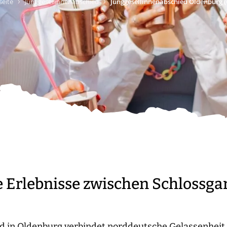
›
›
seite
Junggesellinnenabschied
Junggesellinnenabschied Oldenburg (
e Erlebnisse zwischen Schlossga
d in Oldenburg verbindet norddeutsche Gelassenheit 