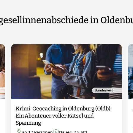
gesellinnenabschiede in Oldenbu
Bundesweit
Krimi-Geocaching in Oldenburg (Oldb):
Ein Abenteuer voller Rätsel und
Spannung
ab 12 Personen
Dauer
: 2,5 Std.