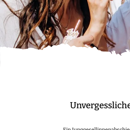
Start
Unvergesslich
Ein Junggesellinnenabschie