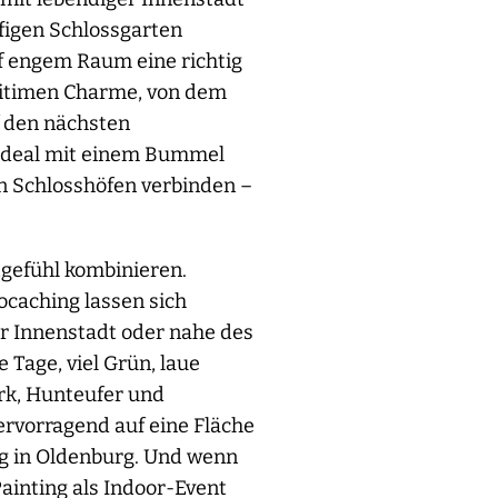
figen Schlossgarten
f engem Raum eine richtig
ritimen Charme, von dem
f den nächsten
 ideal mit einem Bummel
en Schlosshöfen verbinden –
tgefühl kombinieren.
caching lassen sich
r Innenstadt oder nahe des
Tage, viel Grün, laue
rk, Hunteufer und
ervorragend auf eine Fläche
g in Oldenburg. Und wenn
ainting als Indoor-Event