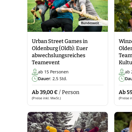
Bundesweit
Urban Street Games in
Winz
Oldenburg (Oldb): Euer
Olden
abwechslungsreiches
Team
Teamevent
Kultu
ab 15 Personen
ab 
Dauer
: 2,5 Std.
Da
Ab 39,00 €
/ Person
Ab 59
(Preise inkl. MwSt.)
(Preise i