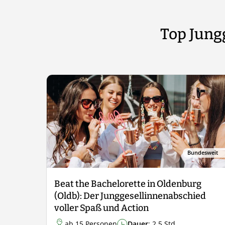
Top Jung
Bundesweit
Beat the Bachelorette in Oldenburg
(Oldb): Der Junggesellinnenabschied
voller Spaß und Action
ab 15 Personen
Dauer
: 2,5 Std.