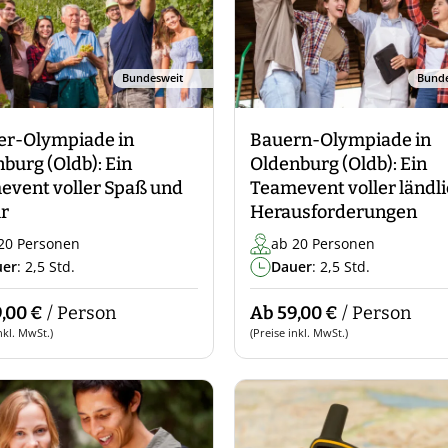
Bundesweit
Bunde
er-Olympiade in
Bauern-Olympiade in
burg (Oldb): Ein
Oldenburg (Oldb): Ein
event voller Spaß und
Teamevent voller ländl
r
Herausforderungen
20 Personen
ab 20 Personen
uer
: 2,5 Std.
Dauer
: 2,5 Std.
,00 €
/ Person
Ab 59,00 €
/ Person
nkl. MwSt.)
(Preise inkl. MwSt.)