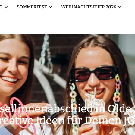
Öffne Betriebsausflug
Öffne Sommerfest
Öffne W
G
SOMMERFEST
WEIHNACHTSFEIER 2026
sellinnenabschied in Olde
reative Ideen für Deinen J