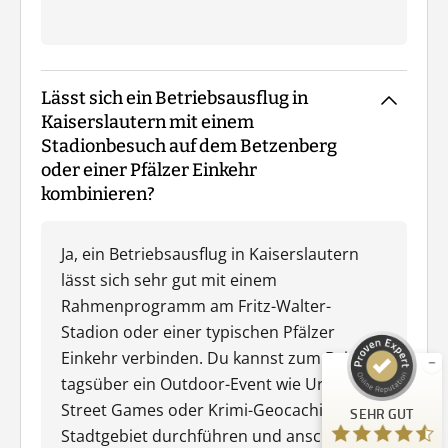
Lässt sich ein Betriebsausflug in
Kaiserslautern mit einem
Stadionbesuch auf dem Betzenberg
oder einer Pfälzer Einkehr
kombinieren?
Kundenbewertungen und Erfahrungen zu
Ja, ein Betriebsausflug in Kaiserslautern
Guiders Events
lässt sich sehr gut mit einem
SEHR GUT
%
96
Rahmenprogramm am Fritz-Walter-
Empfehlungen auf
Stadion oder einer typischen Pfälzer
ProvenExpert.com
5,00
/
4,66
Einkehr verbinden. Du kannst zum Beispiel
tagsüber ein Outdoor-Event wie Urban
23
Street Games oder Krimi-Geocaching im
SEHR GUT
Bewertungen auf ProvenExpert.com
Stadtgebiet durchführen und anschließend