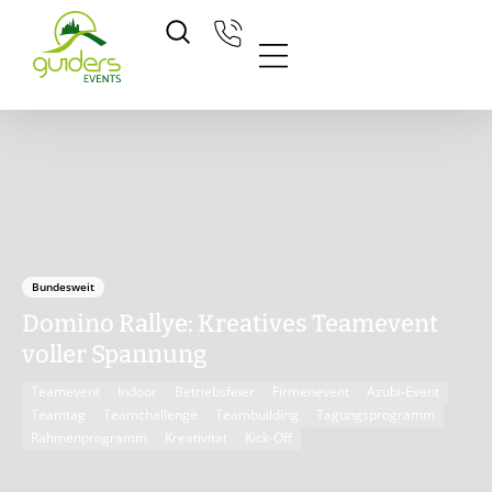
Zum
Inhalt
springen
Bundesweit
Domino Rallye: Kreatives Teamevent
voller Spannung
Teamevent
Indoor
Betriebsfeier
Firmenevent
Azubi-Event
Teamtag
Teamchallenge
Teambuilding
Tagungsprogramm
Rahmenprogramm
Kreativität
Kick-Off