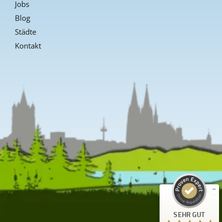
Jobs
Blog
Städte
Kontakt
Kundenbewertungen und Erfahrungen zu
Guiders Events
SEHR GUT
%
96
Empfehlungen auf
ProvenExpert.com
5,00
/
4,66
23
SEHR GUT
Bewertungen auf ProvenExpert.com