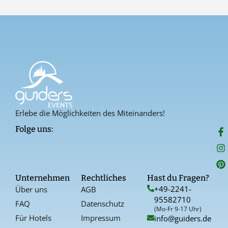
Erlebe die Möglichkeiten des Miteinanders!
F
I
P
Folge uns:
a
n
i
c
s
n
e
t
t
b
a
e
o
g
r
Unternehmen
Rechtliches
Hast du Fragen?
o
r
e
+49-2241-
Über uns
AGB
k
a
s
95582710
-
t
FAQ
Datenschutz
f
(Mo-Fr 9-17 Uhr)
Für Hotels
Impressum
info@guiders.de