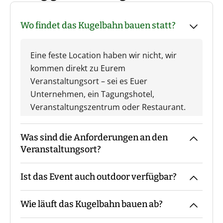
Wo findet das Kugelbahn bauen statt?
Eine feste Location haben wir nicht, wir
kommen direkt zu Eurem
Veranstaltungsort – sei es Euer
Unternehmen, ein Tagungshotel,
Veranstaltungszentrum oder Restaurant.
Was sind die Anforderungen an den
Veranstaltungsort?
Ist das Event auch outdoor verfügbar?
Der Veranstaltungsort braucht genügend
freie Fäche, um die Kugelbahn zu bauen.
Wie läuft das Kugelbahn bauen ab?
Optional können auch Tische in den Bau
Wir führen das Event aufgrund seines
integriert werden. Als Richtwert können
Charakters nur indoor durch.