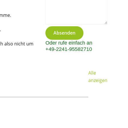
ämme.
.
Absenden
Oder rufe einfach an
ch also nicht um
+49-2241-95582710
Alle
anzeigen
Crossgolf: Eu
ab 15 Person
Ab 39,00 €
/ Pers