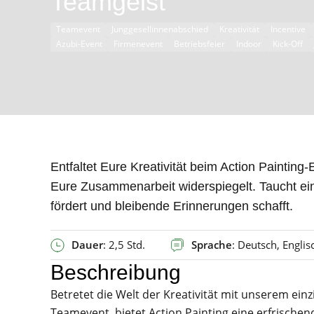
Teamgeist
Teamevent
Junggesellinnenabschied
Kreativität
Incentive
Azubi-Event
Firmenevent
Betriebsfeier
Indoor
Kick-Off
Entfaltet Eure Kreativität beim Action Painting
Eure Zusammenarbeit widerspiegelt. Taucht ein
fördert und bleibende Erinnerungen schafft.
Dauer
: 2,5 Std.
Sprache
: Deutsch, Englis
Beschreibung
Betretet die Welt der Kreativität mit unserem einz
Teamevent, bietet Action Painting eine erfrisch