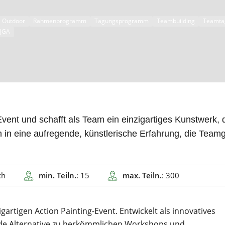
Outdoor
Rahmenprogramm
Tagungsprogramm
Teambuilding
Teamta
JGA
-Event und schafft als Team ein einzigartiges Kunstwerk, 
 in eine aufregende, künstlerische Erfahrung, die Teamg
ch
min. Teiln.
: 15
max. Teiln.
: 300
igartigen Action Painting-Event. Entwickelt als innovatives
ende Alternative zu herkömmlichen Workshops und