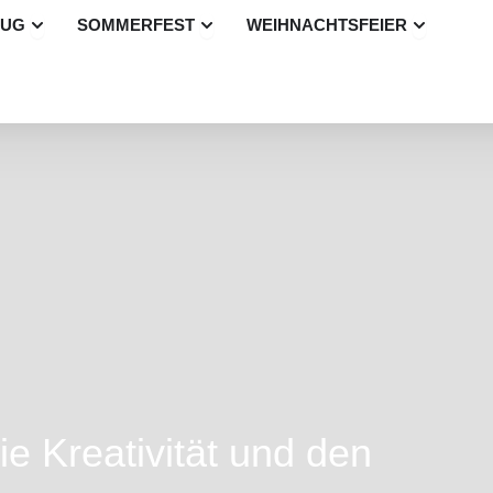
Öffne Betriebsausflug
Öffne Sommerfest
Öffne Wei
LUG
SOMMERFEST
WEIHNACHTSFEIER
ie Kreativität und den