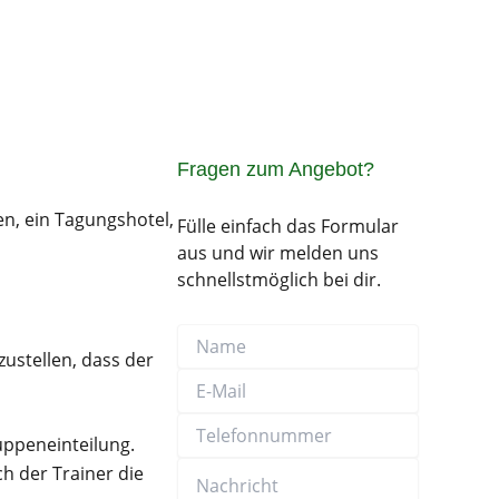
Fragen zum Angebot?
en, ein Tagungshotel,
Fülle einfach das Formular
aus und wir melden uns
schnellstmöglich bei dir.
Name
E-
Telefonnummer
Nachricht
Mail
ustellen, dass der
uppeneinteilung.
h der Trainer die