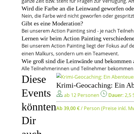
ganze Zeit bzw. steht für Fragen zur Verfügung. 
Wird die Farbe an die Leinwand geworfen oder
Nein, die Farbe wird nicht geworfen oder gespri
Gibt es eine Moderation?
Bei unserem Action Painting sind - je nach Teilne
Lernen wir beim Action Painting verschieden
Bei unserem Action Painting liegt der Fokus auf 
einen Malkurs, sondern um ein Teamevent.
Wie groß sind die Leinwände und bekommen a
Alle Teilnehmerinnen und Teilnehmer bekommen e
Diese
Krimi-Geocaching: Ein Ab
Events
ab 12 Personen
Dauer
: 2,5 
könnten
Ab 39,00 €
/ Person
(Preise inkl. M
Dir