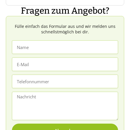
Wespen haben sie kein Interesse an
und saisonale Schwankungen sind ganz
Fragen zum Angebot?
menschlichen Speisen.
natürlich.
Ja, HIIVE übernimmt hier die gesetzlichen
Pflichten.
Fülle einfach das Formular aus und wir melden uns
schnellstmöglich bei dir.
Name
E-
Mail
Telefonnummer
Nachricht