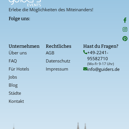
Erlebe die Möglichkeiten des Miteinanders!
F
I
P
Folge uns:
a
n
i
c
s
n
e
t
t
b
a
e
o
g
r
Unternehmen
Rechtliches
Hast du Fragen?
o
r
e
+49-2241-
Über uns
AGB
k
a
s
95582710
-
t
FAQ
Datenschutz
f
(Mo-Fr 9-17 Uhr)
Für Hotels
Impressum
info@guiders.de
Jobs
Blog
Städte
Kontakt