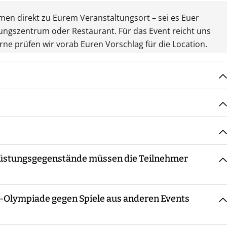
mmen direkt zu Eurem Veranstaltungsort – sei es Euer
ungszentrum oder Restaurant. Für das Event reicht uns
rne prüfen wir vorab Euren Vorschlag für die Location.
ereinbarten Treffpunkt, macht die Begrüßung sowie ggf.
inweisung in Materialien und Ablauf, bevor es losgeht.
 die ganze Zeit bzw. steht für Fragen zur Verfügung. Am
tter statt. Eine Ausnahme bildet eine amtliche
eine Siegerehrung.
rüstungsgegenstände müssen die Teilnehmer
h Teilnehmerzahl - immer ein oder mehrere Guides mit
n-Olympiade gegen Spiele aus anderen Events
 Ausrüstungsgegenstände erforderlich. Die Spiele sind so
hbar und unterhaltsam sind. Es empfiehlt sich, wetterfeste