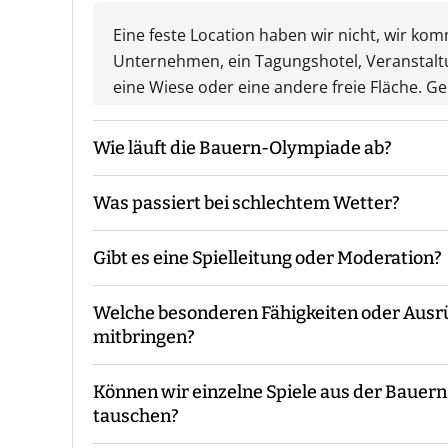
Eine feste Location haben wir nicht, wir ko
Unternehmen, ein Tagungshotel, Veranstalt
eine Wiese oder eine andere freie Fläche. Ge
Wie läuft die Bauern-Olympiade ab?
Was passiert bei schlechtem Wetter?
Der Guide kommt mit den Materialien zum v
die Gruppeneinteilung. Danach erfolgt eine E
Gibt es eine Spielleitung oder Moderation?
Während des Events begleitet Euch der Guide
Das Event findet grundsätzlich bei jedem We
Ende macht der Guide eine Auswertung und 
Unwetterwarnung.
Welche besonderen Fähigkeiten oder Aus
Bei unserer Bauern-Olympiade sind - je nac
mitbringen?
Euch vor Ort.
Können wir einzelne Spiele aus der Bauer
Es sind keine speziellen Vorkenntnisse oder
tauschen?
konzipiert, dass sie für alle Teilnehmer mac