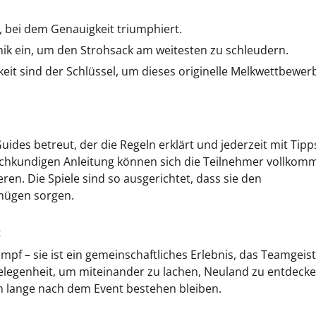
b, bei dem Genauigkeit triumphiert.
nik ein, um den Strohsack am weitesten zu schleudern.
eit sind der Schlüssel, um dieses originelle Melkwettbewer
ides betreut, der die Regeln erklärt und jederzeit mit Tipp
fachkundigen Anleitung können sich die Teilnehmer vollkom
en. Die Spiele sind so ausgerichtet, dass sie den
nügen sorgen.
:
pf – sie ist ein gemeinschaftliches Erlebnis, das Teamgeist
elegenheit, um miteinander zu lachen, Neuland zu entdeck
h lange nach dem Event bestehen bleiben.