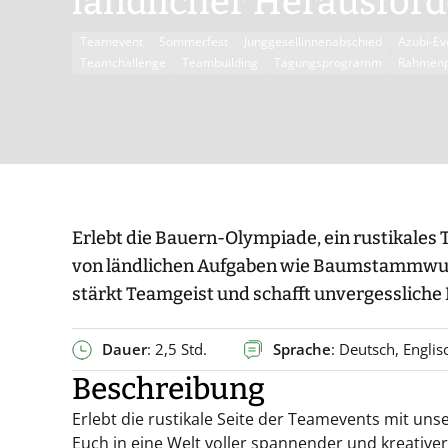
ländlicher Herausfor
Teamevent
Sommerfest
Junggesellinnenabschied
Azubi-Ev
Teamchallenge
Teambuilding
Tagungsprogramm
Rahmen
Erlebt die Bauern-Olympiade, ein rustikales
von ländlichen Aufgaben wie Baumstammwurf
stärkt Teamgeist und schafft unvergessliche
Dauer
: 2,5 Std.
Sprache
: Deutsch, Englis
Beschreibung
Erlebt die rustikale Seite der Teamevents mit uns
Euch in eine Welt voller spannender und kreative