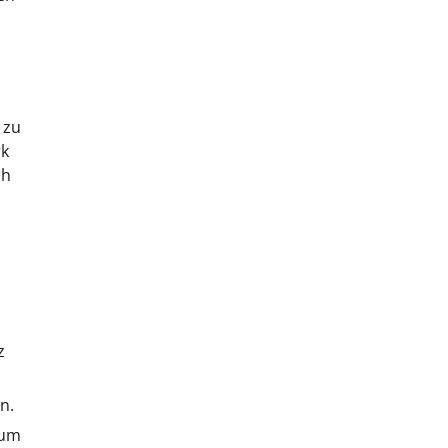
 zu
rk
ch
z
n.
 um