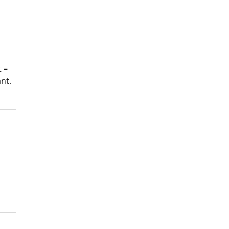
 –
nt.