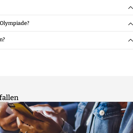
reichend Wasser mitzubringen.
ich.
n-Olympiade?
 Gruppen mit möglichst der gleichen Teilnehmerzahl. Bei
n, bei geringen Teilnehmerzahlen übernimmt das der
en?
der Personen pro Gruppe in der Regel zwischen sechs und
lt auch hier: übermäßig alkoholisierten Personen wird die
 verweigert. Die Entscheidung hierzu liegt im Ermessen
fallen