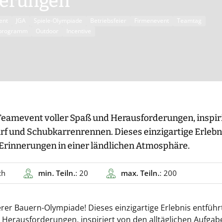
derungen
ent
JGA
Spiele-Olympiade
Betriebsfeier
Firmenevent
Teamtag
programm
Outdoor
Incentive
 Teamevent voller Spaß und Herausforderungen, inspir
 und Schubkarrenrennen. Dieses einzigartige Erlebn
 Erinnerungen in einer ländlichen Atmosphäre.
ch
min. Teiln.
: 20
max. Teiln.
: 200
erer Bauern-Olympiade! Dieses einzigartige Erlebnis entführ
r Herausforderungen, inspiriert von den alltäglichen Aufgab