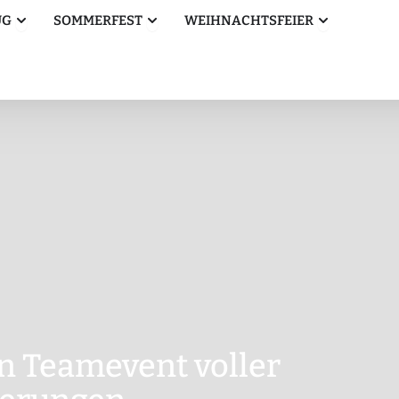
Öffne Betriebsausflug
Öffne Sommerfest
Öffne Weihn
UG
SOMMERFEST
WEIHNACHTSFEIER
n Teamevent voller