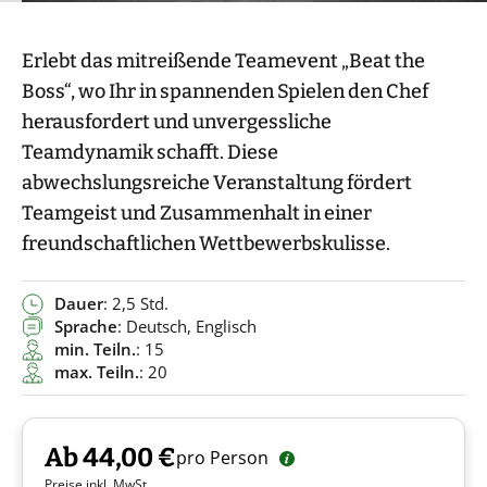
Erlebt das mitreißende Teamevent „Beat the
Boss“, wo Ihr in spannenden Spielen den Chef
herausfordert und unvergessliche
Teamdynamik schafft. Diese
abwechslungsreiche Veranstaltung fördert
Teamgeist und Zusammenhalt in einer
freundschaftlichen Wettbewerbskulisse.
Dauer
: 2,5 Std.
Sprache
: Deutsch, Englisch
min. Teiln.
: 15
max. Teiln.
: 20
Ab 44,00 €
pro Person
Preise inkl. MwSt.