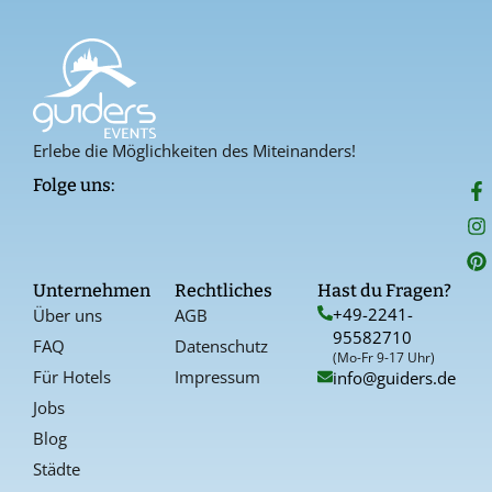
Erlebe die Möglichkeiten des Miteinanders!
F
I
P
Folge uns:
a
n
i
c
s
n
e
t
t
b
a
e
o
g
r
Unternehmen
Rechtliches
Hast du Fragen?
o
r
e
+49-2241-
Über uns
AGB
k
a
s
95582710
-
t
FAQ
Datenschutz
f
(Mo-Fr 9-17 Uhr)
Für Hotels
Impressum
info@guiders.de
Jobs
Blog
Städte