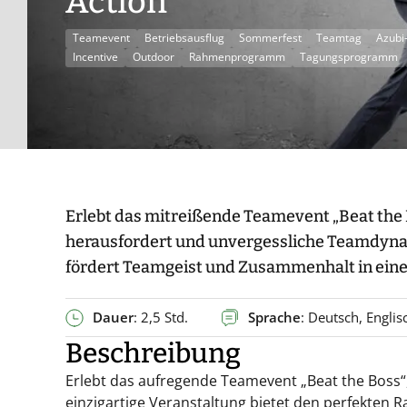
Action
Teamevent
Betriebsausflug
Sommerfest
Teamtag
Azubi
Incentive
Outdoor
Rahmenprogramm
Tagungsprogramm
Erlebt das mitreißende Teamevent „Beat the 
herausfordert und unvergessliche Teamdynam
fördert Teamgeist und Zusammenhalt in eine
Dauer
: 2,5 Std.
Sprache
: Deutsch, Englis
Beschreibung
Erlebt das aufregende Teamevent „Beat the Boss“
einzigartige Veranstaltung bietet den perfekten