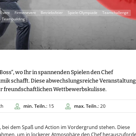
-Event
Firmenevent
Betriebsfeier
Spiele-Olympiade
Teamchallenge
Teambuilding
Boss“, wo Ihr in spannenden Spielen den Chef
ik schafft. Diese abwechslungsreiche Veranstaltung
r freundschaftlichen Wettbewerbskulisse.
ch
min. Teiln.
: 15
max. Teiln.
: 20
, bei dem Spaß und Action im Vordergrund stehen. Diese
 Rahmen, um in lockerer Atmosphäre den Chef herauszuford