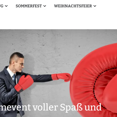
Öffne Betriebsausflug
Öffne Sommerfest
Öffne Weihn
UG
SOMMERFEST
WEIHNACHTSFEIER
amevent voller Spaß und