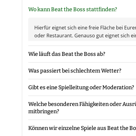
Wo kann Beat the Boss stattfinden?
Hierfür eignet sich eine freie Fläche bei 
oder Restaurant. Genauso gut eignet sich ei
Wie läuft das Beat the Boss ab?
Was passiert bei schlechtem Wetter?
Der Guide kommt mit den Materialien zum v
die Gruppeneinteilung. Danach erfolgt eine E
Gibt es eine Spielleitung oder Moderation?
Während des Events begleitet Euch der Guide
Das Event findet grundsätzlich bei jedem We
Ende macht der Guide eine Auswertung und 
Unwetterwarnung.
Welche besonderen Fähigkeiten oder Aus
Bei unserem Beat the Boss ist immer ein Gui
mitbringen?
Können wir einzelne Spiele aus Beat the B
Es sind keine speziellen Vorkenntnisse oder