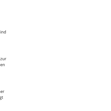
sind
 zur
ben
mer
gt