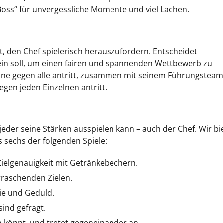
Boss“ für unvergessliche Momente und viel Lachen.
t, den Chef spielerisch herauszufordern. Entscheidet
ein soll, um einen fairen und spannenden Wettbewerb zu
leine gegen alle antritt, zusammen mit seinem Führungsteam
egen jeden Einzelnen antritt.
s jeder seine Stärken ausspielen kann – auch der Chef. Wir bi
sechs der folgenden Spiele:
Zielgenauigkeit mit Getränkebechern.
erraschenden Zielen.
gie und Geduld.
ind gefragt.
en könnt, und tretet gegeneinander an.