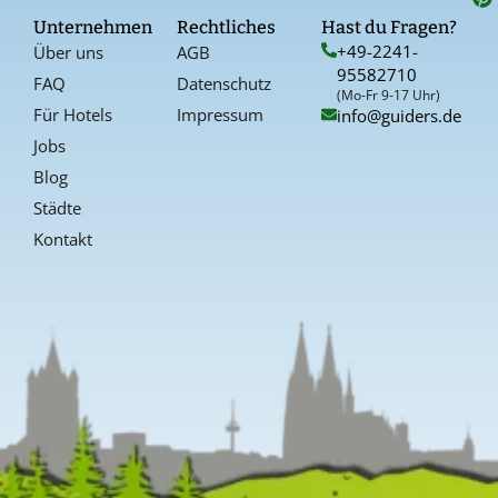
o
g
r
Unternehmen
Rechtliches
Hast du Fragen?
o
r
e
+49-2241-
Über uns
AGB
k
a
s
95582710
-
t
FAQ
Datenschutz
f
(Mo-Fr 9-17 Uhr)
Für Hotels
Impressum
info@guiders.de
Jobs
Blog
Städte
Kontakt
Kundenbewertungen und Erfahrungen zu
Guiders Events
SEHR GUT