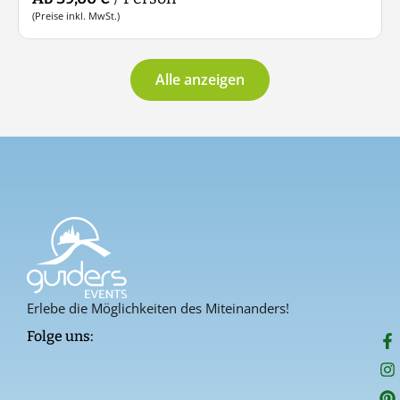
(Preise inkl. MwSt.)
Alle anzeigen
Erlebe die Möglichkeiten des Miteinanders!
F
I
P
Folge uns:
a
n
i
c
s
n
e
t
t
b
a
e