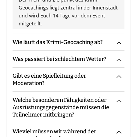
Geocachings liegt zentral in der Innenstadt
und wird Euch 14 Tage vor dem Event
mitgeteilt.
Wie läuft das Krimi-Geocaching ab?
Was passiert bei schlechtem Wetter?
Der Guide kommt mit den Materialien zum
vereinbarten Treffpunkt, macht die
Gibt es eine Spielleitung oder
Begrüßung sowie ggf. die
Das Event findet grundsätzlich bei jedem
Moderation?
Gruppeneinteilung. Danach erfolgt eine
Wetter statt. Eine Ausnahme bilden
Einweisung in Materialien und Ablauf,
Glatteis und eine amtliche
Welche besonderen Fähigkeiten oder
bevor es losgeht. Während des Events
Unwetterwarnung.
Bei unserem Krimi-Geocaching sind - je
Ausrüstungsgegenstände müssen die
begleitet Euch der Guide bzw. steht für
nach Teilnehmerzahl - immer ein oder
Teilnehmer mitbringen?
Fragen zur Verfügung. Am Ende macht der
mehrere Guides mit Euch vor Ort.
Guide eine Auswertung und eine
Wieviel müssen wir während der
Siegerehrung.
Keine besonderen Fähigkeiten oder