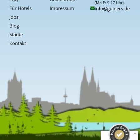
f
(Mo-Fr 9-17 Uhr)
Für Hotels
Impressum
info@guiders.de
Jobs
Blog
Städte
Kontakt
Kundenbewertungen und Erfahrungen zu
Guiders Events
SEHR GUT
%
96
Empfehlungen auf
ProvenExpert.com
5,00
/
4,66