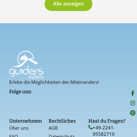
Alle anzeigen
Erlebe die Möglichkeiten des Miteinanders!
F
I
P
Folge uns:
a
n
i
c
s
n
e
t
t
b
a
e
o
g
r
Unternehmen
Rechtliches
Hast du Fragen?
o
r
e
+49-2241-
Über uns
AGB
k
a
s
95582710
-
t
FAQ
Datenschutz