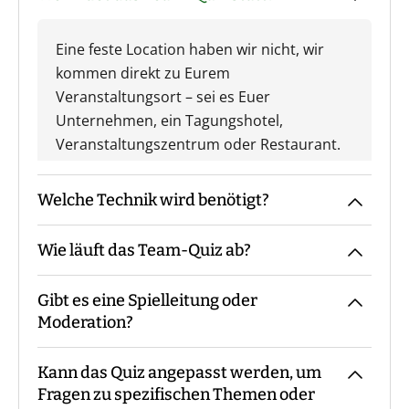
Eine feste Location haben wir nicht, wir
kommen direkt zu Eurem
Veranstaltungsort – sei es Euer
Unternehmen, ein Tagungshotel,
Veranstaltungszentrum oder Restaurant.
Welche Technik wird benötigt?
Wie läuft das Team-Quiz ab?
Wir benötigen einen Raum mit Beamer
und Leinwand oder einem großen
Gibt es eine Spielleitung oder
Bildschirm.
Der Moderator kommt mit den Materialien
Moderation?
zum vereinbarten Treffpunkt, macht die
Begrüßung sowie ggf. die
Kann das Quiz angepasst werden, um
Gruppeneinteilung. Danach erfolgt eine
Bei unserem Team-Quiz sind - je nach
Fragen zu spezifischen Themen oder
Einweisung in Materialien und Ablauf,
Teilnehmerzahl - immer ein oder mehrere