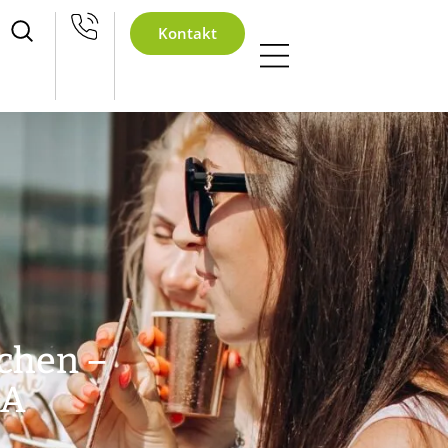
eihnachtsfeier 2026
Kontakt
chen –
GA