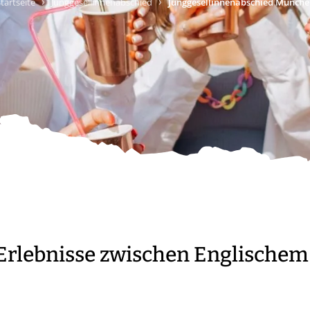
›
›
tartseite
Junggesellinnenabschied
Junggesellinnenabschied Münche
Erlebnisse zwischen Englischem