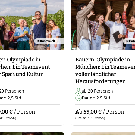
Bundesweit
Bunde
er-Olympiade in
Bauern-Olympiade in
hen: Ein Teamevent
München: Ein Teameve
r Spaß und Kultur
voller ländlicher
Herausforderungen
20 Personen
ab 20 Personen
uer
: 2,5 Std.
Dauer
: 2,5 Std.
,00 €
/ Person
Ab 59,00 €
/ Person
nkl. MwSt.)
(Preise inkl. MwSt.)