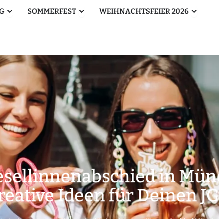
Öffne Betriebsausflug
Öffne Sommerfest
Öffne W
G
SOMMERFEST
WEIHNACHTSFEIER 2026
esellinnenabschied in Mün
reative Ideen für Deinen J