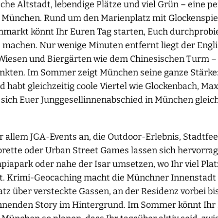
he Altstadt, lebendige Plätze und viel Grün – eine p
n München. Rund um den Marienplatz mit Glockenspi
nmarkt könnt Ihr Euren Tag starten, Euch durchprobi
machen. Nur wenige Minuten entfernt liegt der Engl
 Wiesen und Biergärten wie dem Chinesischen Turm – 
en. Im Sommer zeigt München seine ganze Stärke: Ih
d habt gleichzeitig coole Viertel wie Glockenbach, M
t sich Euer Junggesellinnenabschied in München gleic
r allem JGA-Events an, die Outdoor-Erlebnis, Stadtfe
orette oder Urban Street Games lassen sich hervorra
iapark oder nahe der Isar umsetzen, wo Ihr viel Plat
. Krimi-Geocaching macht die Münchner Innenstadt z
z über versteckte Gassen, an der Residenz vorbei bis
annenden Story im Hintergrund. Im Sommer könnt Ihr