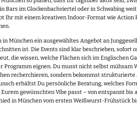
 München so planen, dass Ihr tagsüber aktiv seid, zw
in Bars im Glockenbachviertel oder in Schwabing weite
abt Ihr mit einem kreativen Indoor-Format wie Action 
hen.
Du in München ein ausgewähltes Angebot an Junggesel
schnitten ist. Die Events sind klar beschrieben, sofort
eut, die wissen, welche Flächen sich im Englischen G
Euer Programm eignen. Du musst nicht selbst mühsam 
chen recherchieren, sondern bekommst strukturierte
 Wunsch erhältst Du persönliche Beratung, welches For
Eurem gewünschten Vibe passt – von entspannt bis ac
hied in München vom ersten Weißwurst-Frühstück bis