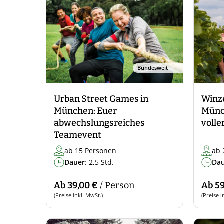
Bundesweit
Urban Street Games in
Winz
München: Euer
Münc
abwechslungsreiches
volle
Teamevent
ab 15 Personen
ab 
Dauer
: 2,5 Std.
Da
Ab 39,00 €
/ Person
Ab 59
(Preise inkl. MwSt.)
(Preise i