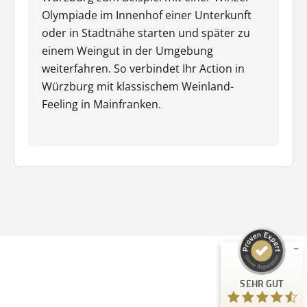
Olympiade im Innenhof einer Unterkunft
oder in Stadtnähe starten und später zu
einem Weingut in der Umgebung
weiterfahren. So verbindet Ihr Action in
Würzburg mit klassischem Weinland-
Feeling in Mainfranken.
Kundenbewertungen und Erfahrungen zu
Guiders Events
SEHR GUT
%
96
Empfehlungen auf
ProvenExpert.com
5,00
/
4,66
23
SEHR GUT
Bewertungen auf ProvenExpert.com