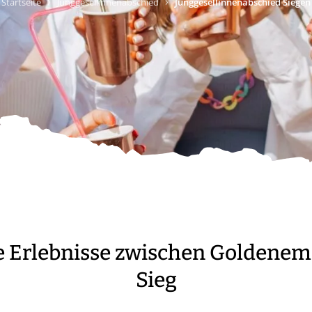
›
›
Startseite
Junggesellinnenabschied
Junggesellinnenabschied Siegen
e Erlebnisse zwischen Goldene
Sieg