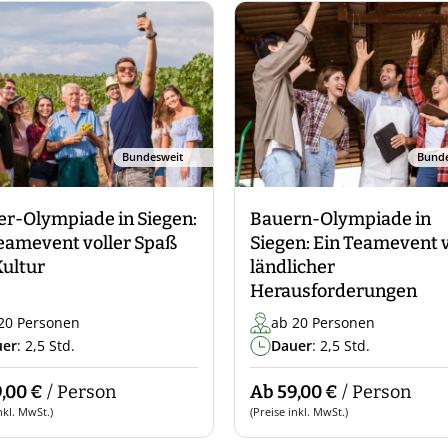
Bundesweit
Bunde
r-Olympiade in Siegen:
Bauern-Olympiade in
eamevent voller Spaß
Siegen: Ein Teamevent v
ultur
ländlicher
Herausforderungen
20 Personen
ab 20 Personen
uer
: 2,5 Std.
Dauer
: 2,5 Std.
,00 €
/ Person
Ab 59,00 €
/ Person
nkl. MwSt.)
(Preise inkl. MwSt.)