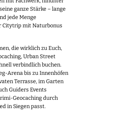
en mit Fachwerk, hinunter
seine ganze Stärke – lange
und jede Menge
r Citytrip mit Naturbonus
en, die wirklich zu Euch,
ocaching, Urban Street
nell verbindlich buchen.
ieg-Arena bis zu Innenhöfen
ivaten Terrasse, im Garten
Euch Guiders Events
 Krimi-Geocaching durch
d in Siegen passt.