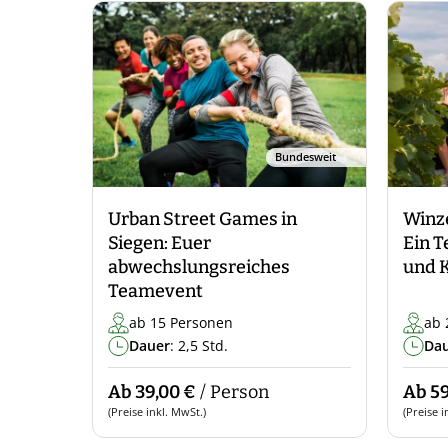
Bundesweit
Urban Street Games in
Winze
Siegen: Euer
Ein T
abwechslungsreiches
und K
Teamevent
ab 15 Personen
ab 
Dauer
: 2,5 Std.
Da
Ab 39,00 €
/ Person
Ab 59
(Preise inkl. MwSt.)
(Preise i