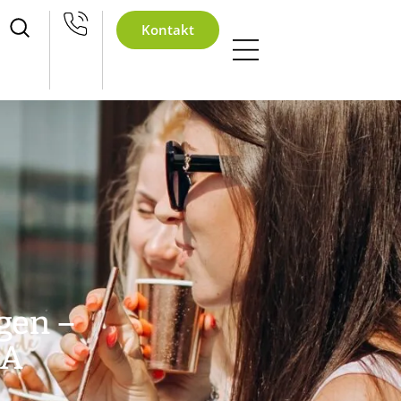
eihnachtsfeier 2026
Kontakt
gen –
GA