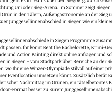
 dann geht es in Teams über den Siegberg, durch Gass
Richtung Uni oder Sieg-Arena. Im Sommer zeigt Siegen 
l Grün in den Tälern, Außengastronomie an der Sieg 
uer Junggesellinnenabschied in Siegen wie ein kleine
Junggesellinnenabschiede in Siegen Programme zusamm
adt passen. Ihr könnt Beat the Bachelorette, Krimi-Ge
e und Action Painting direkt online anfragen und sch
en in Siegen – vom Stadtpark über Bereiche an der S
n, wo Ihr eine Winzer-Olympiade stilvoll auf einer pr
iner Eventlocation umsetzen könnt. Zusätzlich berät 
ielerischer Nachmittag im Grünen, ein rätselbetontes
Indoor-Format besser zu Eurem Junggesellinnenabschie