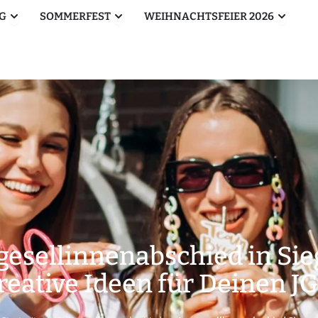
Öffne Betriebsausflug
Öffne Sommerfest
Öffne W
G
SOMMERFEST
WEIHNACHTSFEIER 2026
gesellinnenabschied in Sie
reative Ideen für Deinen J