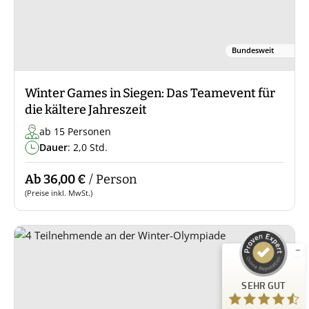
Bundesweit
Winter Games in Siegen: Das Teamevent für
die kältere Jahreszeit
ab 15 Personen
Dauer
: 2,0 Std.
Kundenbewertungen und Erfahrungen zu
Guiders Events
Ab 36,00 €
/ Person
(Preise inkl. MwSt.)
SEHR GUT
%
96
Empfehlungen auf
ProvenExpert.com
5,00
/
4,66
23
SEHR GUT
Bewertungen auf ProvenExpert.com