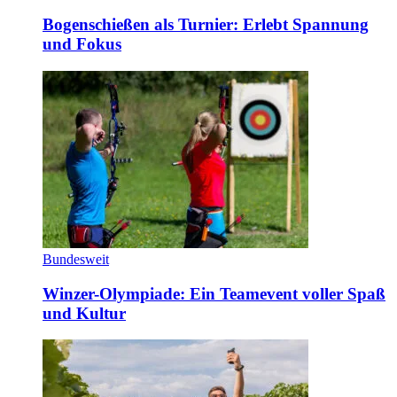
Bogenschießen als Turnier: Erlebt Spannung
und Fokus
Bundesweit
Winzer-Olympiade: Ein Teamevent voller Spaß
und Kultur