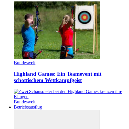
Bundesweit
Highland Games: Ein Teamevent mit
schottischem Wettkampfgeist
Bundesweit
Betriebsausflug