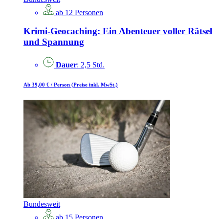
ab 12 Personen
Krimi-Geocaching: Ein Abenteuer voller Rätsel
und Spannung
Dauer
: 2,5 Std.
Ab 39,00 €
/ Person
(Preise inkl. MwSt.)
Bundesweit
ab 15 Personen