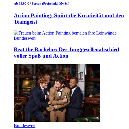
Ab 39,00 €
/ Person
(Preise inkl. MwSt.)
Action Painting: Spürt die Kreativität und den
Teamgeist
Bundesweit
Beat the Bachelor: Der Junggesellenabschied
voller Spaß und Action
Bundesweit