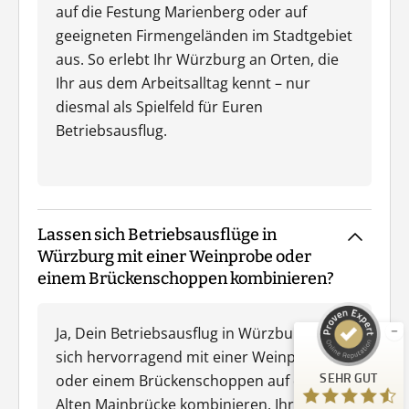
auf die Festung Marienberg oder auf
geeigneten Firmengeländen im Stadtgebiet
aus. So erlebt Ihr Würzburg an Orten, die
Ihr aus dem Arbeitsalltag kennt – nur
diesmal als Spielfeld für Euren
Betriebsausflug.
Kundenbewertungen und Erfahrungen zu
Lassen sich Betriebsausflüge in
Guiders Events
Würzburg mit einer Weinprobe oder
SEHR GUT
%
96
einem Brückenschoppen kombinieren?
Empfehlungen auf
ProvenExpert.com
5,00
/
4,66
Ja, Dein Betriebsausflug in Würzburg lässt
sich hervorragend mit einer Weinprobe
23
SEHR GUT
oder einem Brückenschoppen auf der
Bewertungen auf ProvenExpert.com
Alten Mainbrücke kombinieren. Ihr könnt