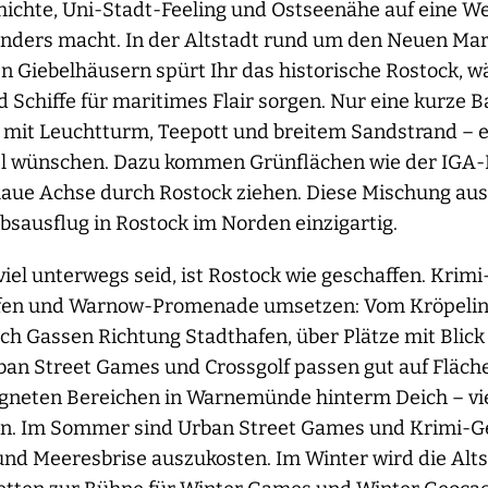
ichte, Uni-Stadt-Feeling und Ostseenähe auf eine We
onders macht. In der Altstadt rund um den Neuen Mar
en Giebelhäusern spürt Ihr das historische Rostock,
 Schiffe für maritimes Flair sorgen. Nur eine kurze 
mit Leuchtturm, Teepott und breitem Sandstrand – ei
ziel wünschen. Dazu kommen Grünflächen wie der IGA
blaue Achse durch Rostock ziehen. Diese Mischung au
sausflug in Rostock im Norden einzigartig.
viel unterwegs seid, ist Rostock wie geschaffen. Krimi
afen und Warnow-Promenade umsetzen: Vom Kröpelin
h Gassen Richtung Stadthafen, über Plätze mit Blic
rban Street Games und Crossgolf passen gut auf Fläch
gneten Bereichen in Warnemünde hinterm Deich – viel 
n. Im Sommer sind Urban Street Games und Krimi-Ge
und Meeresbrise auszukosten. Im Winter wird die Al