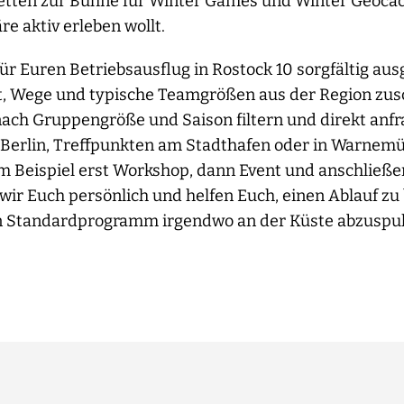
etten zur Bühne für Winter Games und Winter Geocac
 aktiv erleben wollt.
für Euren Betriebsausflug in Rostock 10 sorgfältig au
dt, Wege und typische Teamgrößen aus der Region zusc
 nach Gruppengröße und Saison filtern und direkt anf
Berlin, Treffpunkten am Stadthafen oder in Warnem
m Beispiel erst Workshop, dann Event und anschließen
wir Euch persönlich und helfen Euch, einen Ablauf zu 
ein Standardprogramm irgendwo an der Küste abzuspu