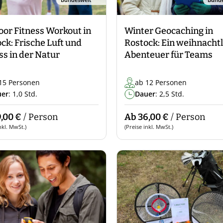
or Fitness Workout in
Winter Geocaching in
ck: Frische Luft und
Rostock: Ein weihnacht
ss in der Natur
Abenteuer für Teams
15 Personen
ab 12 Personen
uer
: 1,0 Std.
Dauer
: 2,5 Std.
,00 €
/ Person
Ab 36,00 €
/ Person
nkl. MwSt.)
(Preise inkl. MwSt.)