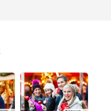
k
sweit
Bundesweit