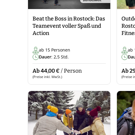
Beat the Boss in Rostock: Das
Outdo
Teamevent voller Spaß und
Rosto
Action
Fitne
ab 15 Personen
ab 
Dauer
: 2,5 Std.
Da
Ab 44,00 €
/ Person
Ab 29
(Preise inkl. MwSt.)
(Preise i