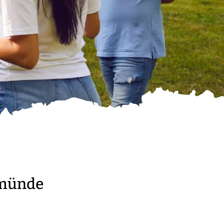
emünde