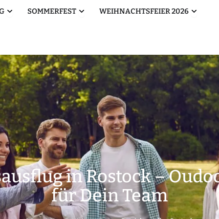
Öffne Betriebsausflug
Öffne Sommerfest
Öffne W
G
SOMMERFEST
WEIHNACHTSFEIER 2026
sausflug in Rostock – Oudo
für Dein Team