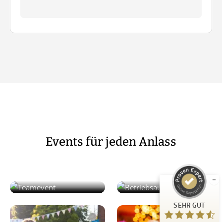
Kundenbewertungen und Erfahrungen zu
Guiders Events
Events für jeden Anlass
SEHR GUT
%
96
Betriebsausflug in
Empfehlungen auf
ProvenExpert.com
5,00
/
4,66
Teamevent in Lübeck
Lübeck
23
SEHR GUT
Bewertungen auf ProvenExpert.com