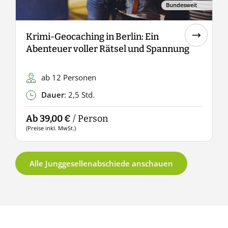
Bundesweit
Krimi-Geocaching in Berlin: Ein
C
Abenteuer voller Rätsel und Spannung
ab 12 Personen
Dauer
: 2,5 Std.
Ab 39,00 €
/ Person
A
(Preise inkl. MwSt.)
(
Alle Junggesellenabschiede anschauen