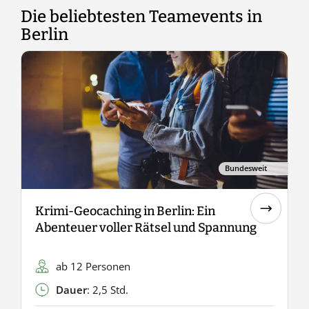
Die beliebtesten Teamevents in
Berlin
Bundesweit
Krimi-Geocaching in Berlin: Ein
C
Abenteuer voller Rätsel und Spannung
ab 12 Personen
Dauer
: 2,5 Std.