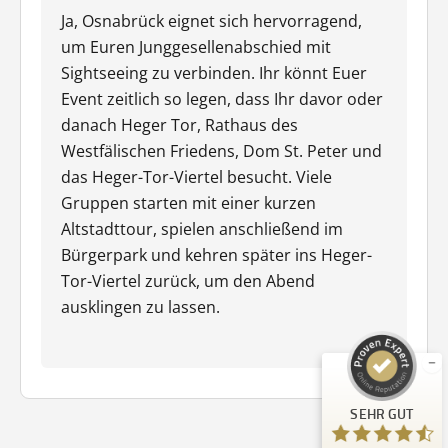
Ja, Osnabrück eignet sich hervorragend,
um Euren Junggesellenabschied mit
Sightseeing zu verbinden. Ihr könnt Euer
Event zeitlich so legen, dass Ihr davor oder
danach Heger Tor, Rathaus des
Westfälischen Friedens, Dom St. Peter und
das Heger-Tor-Viertel besucht. Viele
Gruppen starten mit einer kurzen
Altstadttour, spielen anschließend im
Kundenbewertungen und Erfahrungen zu
Bürgerpark und kehren später ins Heger-
Guiders Events
Tor-Viertel zurück, um den Abend
SEHR GUT
%
96
ausklingen zu lassen.
Empfehlungen auf
ProvenExpert.com
5,00
/
4,66
23
SEHR GUT
Bewertungen auf ProvenExpert.com