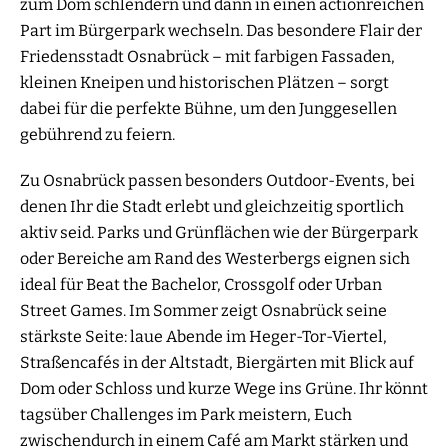
zum Dom schlendern und dann in einen actionreichen
Part im Bürgerpark wechseln. Das besondere Flair der
Friedensstadt Osnabrück – mit farbigen Fassaden,
kleinen Kneipen und historischen Plätzen – sorgt
dabei für die perfekte Bühne, um den Junggesellen
gebührend zu feiern.
Zu Osnabrück passen besonders Outdoor-Events, bei
denen Ihr die Stadt erlebt und gleichzeitig sportlich
aktiv seid. Parks und Grünflächen wie der Bürgerpark
oder Bereiche am Rand des Westerbergs eignen sich
ideal für Beat the Bachelor, Crossgolf oder Urban
Street Games. Im Sommer zeigt Osnabrück seine
stärkste Seite: laue Abende im Heger-Tor-Viertel,
Straßencafés in der Altstadt, Biergärten mit Blick auf
Dom oder Schloss und kurze Wege ins Grüne. Ihr könnt
tagsüber Challenges im Park meistern, Euch
zwischendurch in einem Café am Markt stärken und