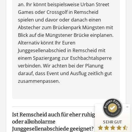
an. Ihr könnt beispielsweise Urban Street
Games oder Crossgolf in Remscheid
spielen und davor oder danach einen
Abstecher zum Brückenpark Müngsten mit
Blick auf die Müngstener Brücke einplanen.
Alternativ könnt Ihr Euren
Junggesellenabschied in Remscheid mit
einem Spaziergang zur Eschbachtalsperre
verbinden. Wir achten bei der Planung
Kundenbewertungen und Erfahrungen zu
darauf, dass Event und Ausflug zeitlich gut
Guiders Events
zusammenpassen.
SEHR GUT
%
96
Empfehlungen auf
ProvenExpert.com
5,00
/
4,66
Ist Remscheid auch für eher ruhige
23
oder alkoholarme
SEHR GUT
Bewertungen auf ProvenExpert.com
Junggesellenabschiede geeignet?