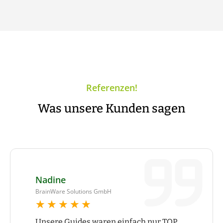
Referenzen!
Was unsere Kunden sagen
Nadine
BrainWare Solutions GmbH
★★★★★
★★★★★
Unsere Guides waren einfach nur TOP.