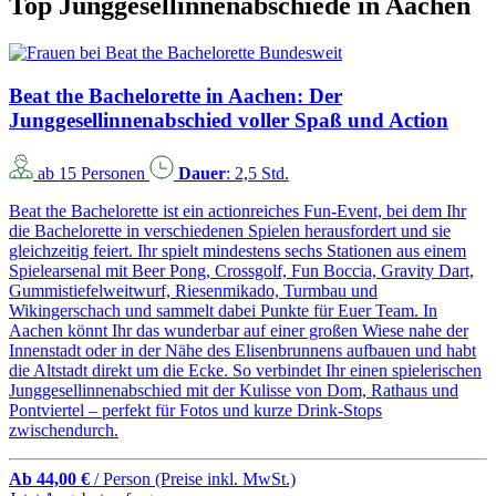
Top Junggesellinnenabschiede in Aachen
Bundesweit
Beat the Bachelorette in Aachen: Der
Junggesellinnenabschied voller Spaß und Action
ab 15 Personen
Dauer
: 2,5 Std.
Beat the Bachelorette ist ein actionreiches Fun-Event, bei dem Ihr
die Bachelorette in verschiedenen Spielen herausfordert und sie
gleichzeitig feiert. Ihr spielt mindestens sechs Stationen aus einem
Spielearsenal mit Beer Pong, Crossgolf, Fun Boccia, Gravity Dart,
Gummistiefelweitwurf, Riesenmikado, Turmbau und
Wikingerschach und sammelt dabei Punkte für Euer Team. In
Aachen könnt Ihr das wunderbar auf einer großen Wiese nahe der
Innenstadt oder in der Nähe des Elisenbrunnens aufbauen und habt
die Altstadt direkt um die Ecke. So verbindet Ihr einen spielerischen
Junggesellinnenabschied mit der Kulisse von Dom, Rathaus und
Pontviertel – perfekt für Fotos und kurze Drink-Stops
zwischendurch.
Ab 44,00 €
/ Person
(Preise inkl. MwSt.)