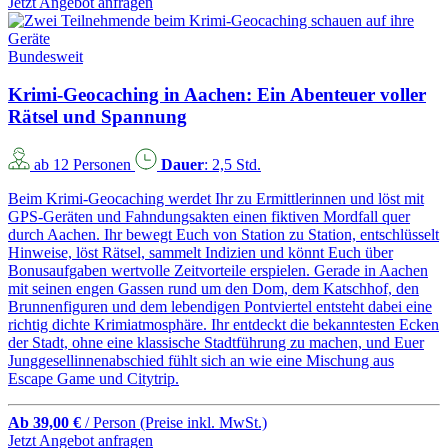
Jetzt Angebot anfragen
Bundesweit
Krimi-Geocaching in Aachen: Ein Abenteuer voller
Rätsel und Spannung
ab 12 Personen
Dauer
: 2,5 Std.
Beim Krimi-Geocaching werdet Ihr zu Ermittlerinnen und löst mit
GPS-Geräten und Fahndungsakten einen fiktiven Mordfall quer
durch Aachen. Ihr bewegt Euch von Station zu Station, entschlüsselt
Hinweise, löst Rätsel, sammelt Indizien und könnt Euch über
Bonusaufgaben wertvolle Zeitvorteile erspielen. Gerade in Aachen
mit seinen engen Gassen rund um den Dom, dem Katschhof, den
Brunnenfiguren und dem lebendigen Pontviertel entsteht dabei eine
richtig dichte Krimiatmosphäre. Ihr entdeckt die bekanntesten Ecken
der Stadt, ohne eine klassische Stadtführung zu machen, und Euer
Junggesellinnenabschied fühlt sich an wie eine Mischung aus
Escape Game und Citytrip.
Ab 39,00 €
/ Person
(Preise inkl. MwSt.)
Jetzt Angebot anfragen