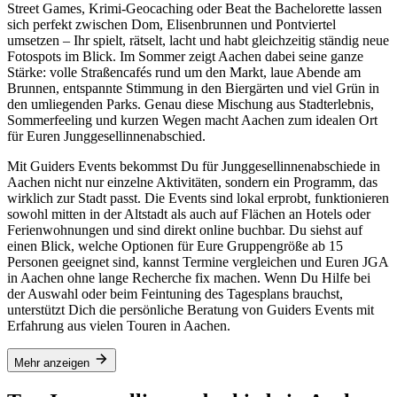
Street Games, Krimi-Geocaching oder Beat the Bachelorette lassen
sich perfekt zwischen Dom, Elisenbrunnen und Pontviertel
umsetzen – Ihr spielt, rätselt, lacht und habt gleichzeitig ständig neue
Fotospots im Blick. Im Sommer zeigt Aachen dabei seine ganze
Stärke: volle Straßencafés rund um den Markt, laue Abende am
Brunnen, entspannte Stimmung in den Biergärten und viel Grün in
den umliegenden Parks. Genau diese Mischung aus Stadterlebnis,
Sommerfeeling und kurzen Wegen macht Aachen zum idealen Ort
für Euren Junggesellinnenabschied.
Mit Guiders Events bekommst Du für Junggesellinnenabschiede in
Aachen nicht nur einzelne Aktivitäten, sondern ein Programm, das
wirklich zur Stadt passt. Die Events sind lokal erprobt, funktionieren
sowohl mitten in der Altstadt als auch auf Flächen an Hotels oder
Ferienwohnungen und sind direkt online buchbar. Du siehst auf
einen Blick, welche Optionen für Eure Gruppengröße ab 15
Personen geeignet sind, kannst Termine vergleichen und Euren JGA
in Aachen ohne lange Recherche fix machen. Wenn Du Hilfe bei
der Auswahl oder beim Feintuning des Tagesplans brauchst,
unterstützt Dich die persönliche Beratung von Guiders Events mit
Erfahrung aus vielen Touren in Aachen.
Mehr anzeigen