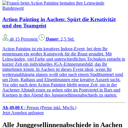
Bundesweit
Action Painting in Aachen: Spürt die Kreativität
und den Teamgeist
ab 15 Personen
Dauer
: 2,5 Std.
Action Painting ist ein kreatives Indoor-Event, bei dem Ihr
gemeinsam ein großes Kunstwerk für die Braut gestaltet. Mit
Leinwänden, viel Farbe und unterschiedlichen Techniken entsteht in
kurzer Zeit ein individuelles JGA-Erinnerungsbild, das Ihr
mitnehmen könnt. In Aachen ist dieses Event ideal, wenn Ihr
wetterunabhängig planen wollt oder nach einem Stadtbummel rund
um Dom, Rathaus und Elisenbrunnen eine kreative Auszeit sucht.
Vor oder nach dem Action Painting bleibt genug Zeit, um in der
Aachener Altstadt essen zu gehen oder im Pontviertel in Bars und
Kneipen in den Abend des Junggesellinnenabschieds zu starten.
Ab 49,00 €
/ Person
(Preise inkl. MwSt.)
Jetzt Angebot anfragen
Alle Junggesellinnenabschiede in Aachen