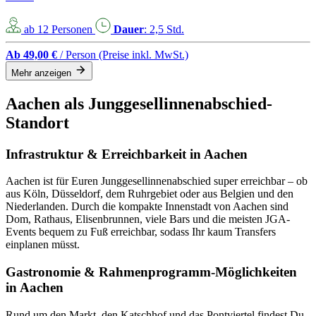
ab 12 Personen
Dauer
: 2,5 Std.
Ab 49,00 €
/ Person
(Preise inkl. MwSt.)
Mehr anzeigen
Aachen als Junggesellinnenabschied-
Standort
Infrastruktur & Erreichbarkeit in Aachen
Aachen ist für Euren Junggesellinnenabschied super erreichbar – ob
aus Köln, Düsseldorf, dem Ruhrgebiet oder aus Belgien und den
Niederlanden. Durch die kompakte Innenstadt von Aachen sind
Dom, Rathaus, Elisenbrunnen, viele Bars und die meisten JGA-
Events bequem zu Fuß erreichbar, sodass Ihr kaum Transfers
einplanen müsst.
Gastronomie & Rahmenprogramm-Möglichkeiten
in Aachen
Rund um den Markt, den Katschhof und das Pontviertel findest Du