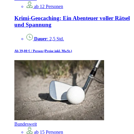
ab 12 Personen
Krimi-Geocaching: Ein Abenteuer voller Rätsel
und Spannung
Dauer
: 2,5 Std.
Ab 39,00 €
/ Person
(Preise inkl. MwSt.)
Bundesweit
ab 15 Personen