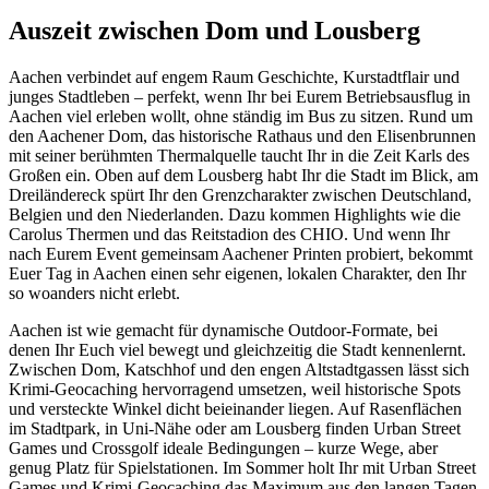
Auszeit zwischen Dom und Lousberg
Aachen verbindet auf engem Raum Geschichte, Kurstadtflair und
junges Stadtleben – perfekt, wenn Ihr bei Eurem Betriebsausflug in
Aachen viel erleben wollt, ohne ständig im Bus zu sitzen. Rund um
den Aachener Dom, das historische Rathaus und den Elisenbrunnen
mit seiner berühmten Thermalquelle taucht Ihr in die Zeit Karls des
Großen ein. Oben auf dem Lousberg habt Ihr die Stadt im Blick, am
Dreiländereck spürt Ihr den Grenzcharakter zwischen Deutschland,
Belgien und den Niederlanden. Dazu kommen Highlights wie die
Carolus Thermen und das Reitstadion des CHIO. Und wenn Ihr
nach Eurem Event gemeinsam Aachener Printen probiert, bekommt
Euer Tag in Aachen einen sehr eigenen, lokalen Charakter, den Ihr
so woanders nicht erlebt.
Aachen ist wie gemacht für dynamische Outdoor-Formate, bei
denen Ihr Euch viel bewegt und gleichzeitig die Stadt kennenlernt.
Zwischen Dom, Katschhof und den engen Altstadtgassen lässt sich
Krimi-Geocaching hervorragend umsetzen, weil historische Spots
und versteckte Winkel dicht beieinander liegen. Auf Rasenflächen
im Stadtpark, in Uni-Nähe oder am Lousberg finden Urban Street
Games und Crossgolf ideale Bedingungen – kurze Wege, aber
genug Platz für Spielstationen. Im Sommer holt Ihr mit Urban Street
Games und Krimi-Geocaching das Maximum aus den langen Tagen