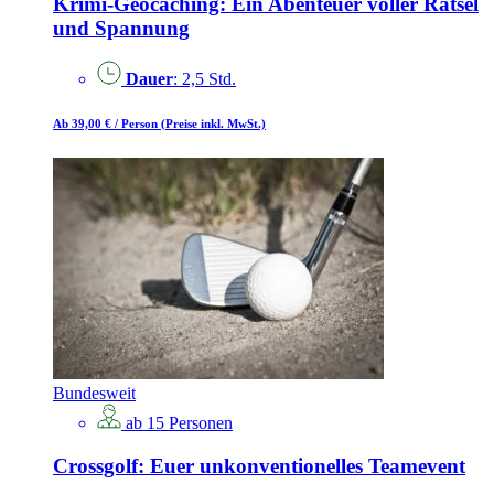
Krimi-Geocaching: Ein Abenteuer voller Rätsel
und Spannung
Dauer
: 2,5 Std.
Ab 39,00 €
/ Person
(Preise inkl. MwSt.)
Bundesweit
ab 15 Personen
Crossgolf: Euer unkonventionelles Teamevent