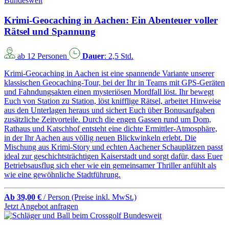
Bundesweit
Krimi-Geocaching in Aachen: Ein Abenteuer voller
Rätsel und Spannung
ab 12 Personen
Dauer
: 2,5 Std.
Krimi-Geocaching in Aachen ist eine spannende Variante unserer
klassischen Geocaching-Tour, bei der Ihr in Teams mit GPS-Geräten
und Fahndungsakten einen mysteriösen Mordfall löst. Ihr bewegt
Euch von Station zu Station, löst knifflige Rätsel, arbeitet Hinweise
aus den Unterlagen heraus und sichert Euch über Bonusaufgaben
zusätzliche Zeitvorteile. Durch die engen Gassen rund um Dom,
Rathaus und Katschhof entsteht eine dichte Ermittler-Atmosphäre,
in der Ihr Aachen aus völlig neuen Blickwinkeln erlebt. Die
Mischung aus Krimi-Story und echten Aachener Schauplätzen passt
ideal zur geschichtsträchtigen Kaiserstadt und sorgt dafür, dass Euer
Betriebsausflug sich eher wie ein gemeinsamer Thriller anfühlt als
wie eine gewöhnliche Stadtführung.
Ab 39,00 €
/ Person
(Preise inkl. MwSt.)
Jetzt Angebot anfragen
Bundesweit