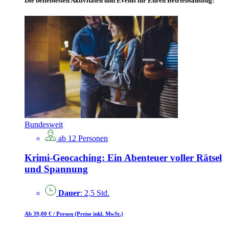
Die beliebtesten Aktivitäten und Events für Euren Betriebsausflug:
Bundesweit
ab 12 Personen
Krimi-Geocaching: Ein Abenteuer voller Rätsel
und Spannung
Dauer
: 2,5 Std.
Ab 39,00 €
/ Person
(Preise inkl. MwSt.)