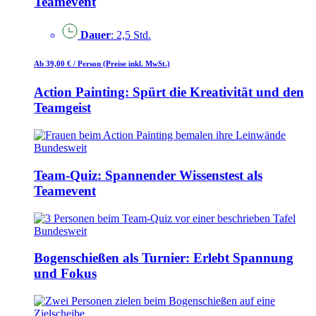
Teamevent
Dauer
: 2,5 Std.
Ab 39,00 €
/ Person
(Preise inkl. MwSt.)
Action Painting: Spürt die Kreativität und den
Teamgeist
Bundesweit
Team-Quiz: Spannender Wissenstest als
Teamevent
Bundesweit
Bogenschießen als Turnier: Erlebt Spannung
und Fokus