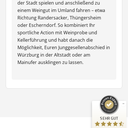
der Stadt spielen und anschließend zu
einem Weingut im Umland fahren – etwa
Richtung Randersacker, Thüngersheim
oder Escherndorf. So kombiniert Ihr
sportliche Action mit Weinprobe und
Kellerführung und habt danach die
Möglichkeit, Euren Junggesellenabschied in
Würzburg in der Altstadt oder am
Mainufer ausklingen zu lassen.
Kundenbewertungen und Erfahrungen zu
Guiders Events
SEHR GUT
%
96
Empfehlungen auf
ProvenExpert.com
5,00
/
4,66
23
SEHR GUT
Bewertungen auf ProvenExpert.com