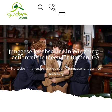
Zum
Inhalt
springen
Junggesellenabschied in Würzburg –
actionreiche Ideen für Deinen JGA
›
›
Startseite
Junggesellenabschied
Junggesellenabschied
Würzburg