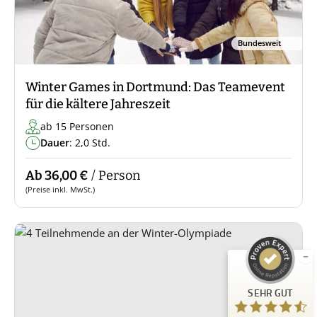
Bundesweit
Winter Games in Dortmund: Das Teamevent
für die kältere Jahreszeit
ab 15 Personen
Dauer
: 2,0 Std.
Kundenbewertungen und Erfahrungen zu
Ab 36,00 €
/ Person
Guiders Events
(Preise inkl. MwSt.)
SEHR GUT
%
96
Empfehlungen auf
ProvenExpert.com
5,00
/
4,66
23
SEHR GUT
Bewertungen auf ProvenExpert.com