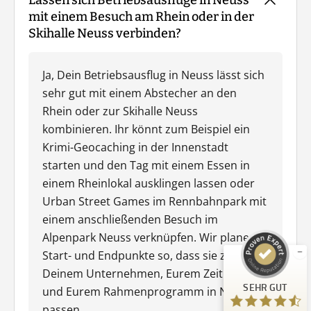
Lassen sich Betriebsausflüge in Neuss
mit einem Besuch am Rhein oder in der
Skihalle Neuss verbinden?
Ja, Dein Betriebsausflug in Neuss lässt sich
sehr gut mit einem Abstecher an den
Rhein oder zur Skihalle Neuss
kombinieren. Ihr könnt zum Beispiel ein
Krimi-Geocaching in der Innenstadt
starten und den Tag mit einem Essen in
Kundenbewertungen und Erfahrungen zu
Guiders Events
einem Rheinlokal ausklingen lassen oder
Urban Street Games im Rennbahnpark mit
SEHR GUT
%
96
einem anschließenden Besuch im
Empfehlungen auf
Alpenpark Neuss verknüpfen. Wir planen
ProvenExpert.com
5,00
/
4,66
Start- und Endpunkte so, dass sie zu
23
Deinem Unternehmen, Eurem Zeitplan
SEHR GUT
Bewertungen auf ProvenExpert.com
und Eurem Rahmenprogramm in Neuss
passen.