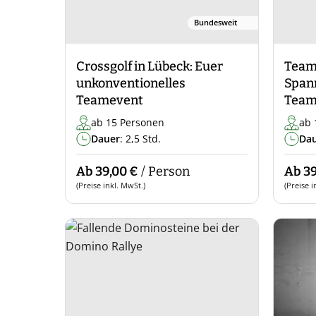
Bundesweit
Crossgolf in Lübeck: Euer
Team-
unkonventionelles
Span
Teamevent
Team
ab 15 Personen
ab 
Dauer
: 2,5 Std.
Da
Ab 39,00 €
/ Person
Ab 39
(Preise inkl. MwSt.)
(Preise i