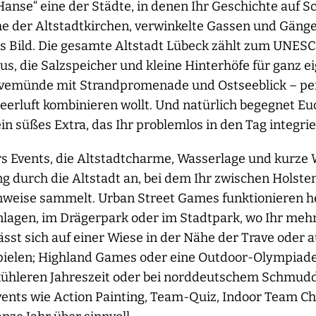
Hanse“ eine der Städte, in denen Ihr Geschichte auf Sch
me der Altstadtkirchen, verwinkelte Gassen und Gängev
s Bild. Die gesamte Altstadt Lübeck zählt zum UNESC
, die Salzspeicher und kleine Hinterhöfe für ganz ei
ravemünde mit Strandpromenade und Ostseeblick – per
eerluft kombinieren wollt. Und natürlich begegnet E
in süßes Extra, das Ihr problemlos in den Tag integri
s Events, die Altstadtcharme, Wasserlage und kurz
ng durch die Altstadt an, bei dem Ihr zwischen Holste
nweise sammelt. Urban Street Games funktionieren h
lagen, im Drägerpark oder im Stadtpark, wo Ihr mehre
ässt sich auf einer Wiese in der Nähe der Trave oder
ielen; Highland Games oder eine Outdoor-Olympiade 
 kühleren Jahreszeit oder bei norddeutschem Schmudd
vents wie Action Painting, Team-Quiz, Indoor Team C