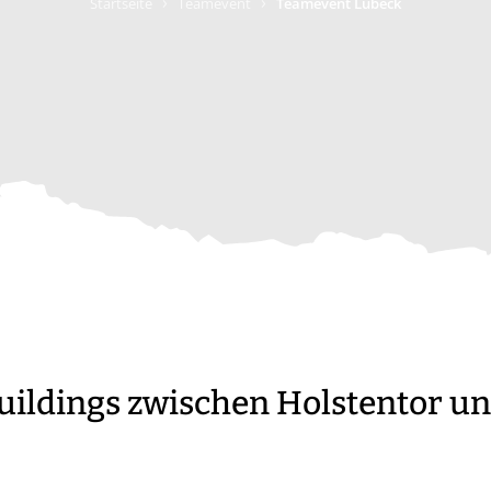
›
›
Startseite
Teamevent
Teamevent Lübeck
ildings zwischen Holstentor un