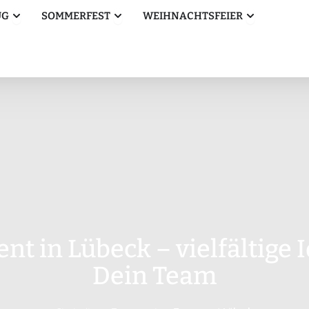
Öffne Betriebsausflug
Öffne Sommerfest
Öffne Weihn
UG
SOMMERFEST
WEIHNACHTSFEIER
t in Lübeck – vielfältige 
Dein Team