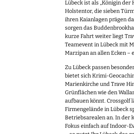
Lübeck ist als „Königin der 
Holstentor, die sieben Tür
ihren Kaianlagen prägen da
sorgen das Buddenbrookhaus
kurze Fahrt weiter liegt T
Teamevent in Lübeck mit M
Marzipan an allen Ecken – e
Zu Lübeck passen besonder
bietet sich Krimi-Geocachi
Marienkirche und Trave Hi
Grünflächen wie den Wallan
aufbauen könnt. Crossgolf l
Firmengelände in Lübeck sp
Betriebsarealen an. In der
Fokus einfach auf Indoor-E