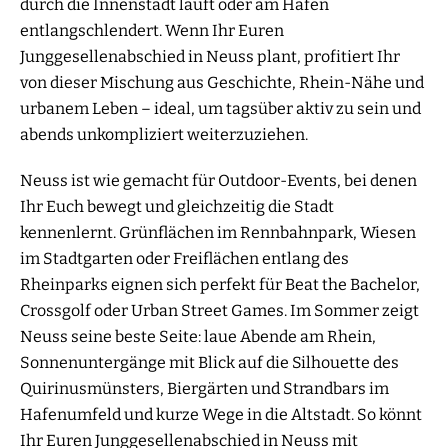
durch die Innenstadt lauft oder am Hafen
entlangschlendert. Wenn Ihr Euren
Junggesellenabschied in Neuss plant, profitiert Ihr
von dieser Mischung aus Geschichte, Rhein-Nähe und
urbanem Leben – ideal, um tagsüber aktiv zu sein und
abends unkompliziert weiterzuziehen.
Neuss ist wie gemacht für Outdoor-Events, bei denen
Ihr Euch bewegt und gleichzeitig die Stadt
kennenlernt. Grünflächen im Rennbahnpark, Wiesen
im Stadtgarten oder Freiflächen entlang des
Rheinparks eignen sich perfekt für Beat the Bachelor,
Crossgolf oder Urban Street Games. Im Sommer zeigt
Neuss seine beste Seite: laue Abende am Rhein,
Sonnenuntergänge mit Blick auf die Silhouette des
Quirinusmünsters, Biergärten und Strandbars im
Hafenumfeld und kurze Wege in die Altstadt. So könnt
Ihr Euren Junggesellenabschied in Neuss mit