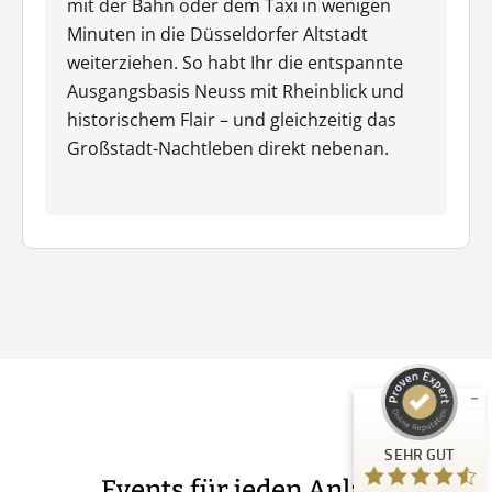
mit der Bahn oder dem Taxi in wenigen
Minuten in die Düsseldorfer Altstadt
weiterziehen. So habt Ihr die entspannte
Ausgangsbasis Neuss mit Rheinblick und
historischem Flair – und gleichzeitig das
Großstadt-Nachtleben direkt nebenan.
Kundenbewertungen und Erfahrungen zu
Guiders Events
SEHR GUT
%
96
Empfehlungen auf
ProvenExpert.com
5,00
/
4,66
23
SEHR GUT
Bewertungen auf ProvenExpert.com
Events für jeden Anlass