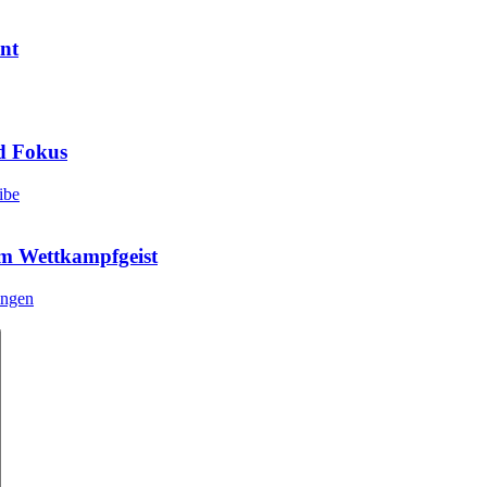
nt
d Fokus
em Wettkampfgeist