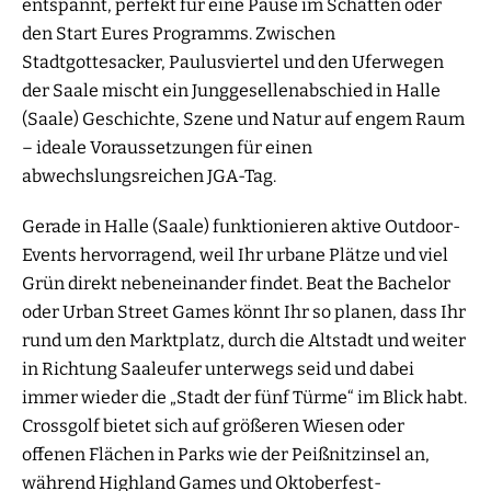
entspannt, perfekt für eine Pause im Schatten oder
den Start Eures Programms. Zwischen
Stadtgottesacker, Paulusviertel und den Uferwegen
der Saale mischt ein Junggesellenabschied in Halle
(Saale) Geschichte, Szene und Natur auf engem Raum
– ideale Voraussetzungen für einen
abwechslungsreichen JGA-Tag.
Gerade in Halle (Saale) funktionieren aktive Outdoor-
Events hervorragend, weil Ihr urbane Plätze und viel
Grün direkt nebeneinander findet. Beat the Bachelor
oder Urban Street Games könnt Ihr so planen, dass Ihr
rund um den Marktplatz, durch die Altstadt und weiter
in Richtung Saaleufer unterwegs seid und dabei
immer wieder die „Stadt der fünf Türme“ im Blick habt.
Crossgolf bietet sich auf größeren Wiesen oder
offenen Flächen in Parks wie der Peißnitzinsel an,
während Highland Games und Oktoberfest-