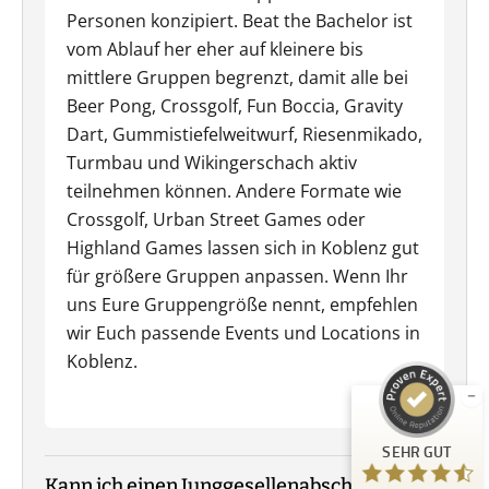
Personen konzipiert. Beat the Bachelor ist
vom Ablauf her eher auf kleinere bis
mittlere Gruppen begrenzt, damit alle bei
Beer Pong, Crossgolf, Fun Boccia, Gravity
Dart, Gummistiefelweitwurf, Riesenmikado,
Turmbau und Wikingerschach aktiv
teilnehmen können. Andere Formate wie
Crossgolf, Urban Street Games oder
Highland Games lassen sich in Koblenz gut
Kundenbewertungen und Erfahrungen zu
für größere Gruppen anpassen. Wenn Ihr
Guiders Events
uns Eure Gruppengröße nennt, empfehlen
SEHR GUT
%
96
wir Euch passende Events und Locations in
Empfehlungen auf
Koblenz.
ProvenExpert.com
5,00
/
4,66
23
SEHR GUT
Bewertungen auf ProvenExpert.com
Kann ich einen Junggesellenabschied in