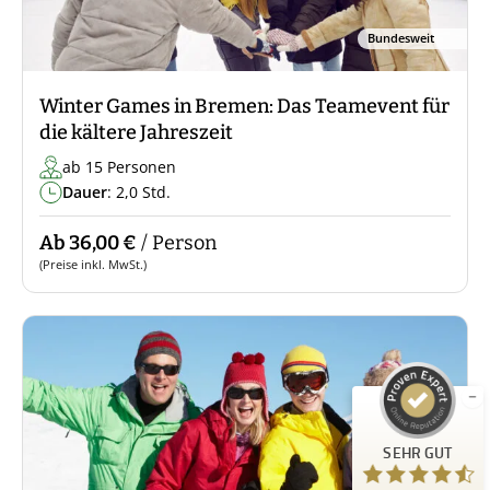
Bundesweit
Winter Games in Bremen: Das Teamevent für
die kältere Jahreszeit
ab 15 Personen
Dauer
: 2,0 Std.
Ab 36,00 €
/ Person
Kundenbewertungen und Erfahrungen zu
(Preise inkl. MwSt.)
Guiders Events
SEHR GUT
%
96
Empfehlungen auf
ProvenExpert.com
5,00
/
4,66
23
SEHR GUT
Bewertungen auf ProvenExpert.com
Bundesweit