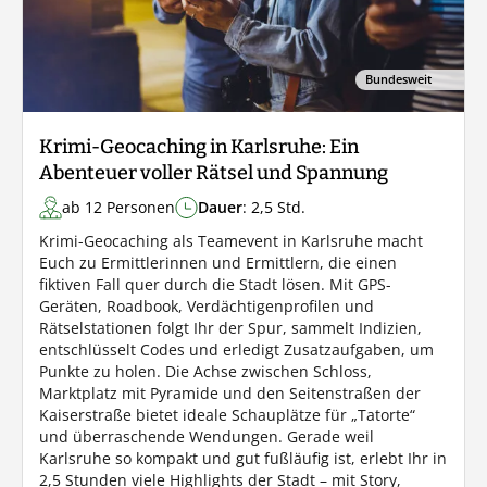
Bundesweit
Krimi-Geocaching in Karlsruhe: Ein
Abenteuer voller Rätsel und Spannung
ab 12 Personen
Dauer
: 2,5 Std.
Krimi-Geocaching als Teamevent in Karlsruhe macht
Euch zu Ermittlerinnen und Ermittlern, die einen
fiktiven Fall quer durch die Stadt lösen. Mit GPS-
Geräten, Roadbook, Verdächtigenprofilen und
Rätselstationen folgt Ihr der Spur, sammelt Indizien,
entschlüsselt Codes und erledigt Zusatzaufgaben, um
Punkte zu holen. Die Achse zwischen Schloss,
Marktplatz mit Pyramide und den Seitenstraßen der
Kaiserstraße bietet ideale Schauplätze für „Tatorte“
und überraschende Wendungen. Gerade weil
Karlsruhe so kompakt und gut fußläufig ist, erlebt Ihr in
2,5 Stunden viele Highlights der Stadt – mit Story,