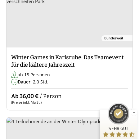
Bundesweit
Winter Games in Karlsruhe: Das Teamevent
für die kältere Jahreszeit
ab 15 Personen
Kundenbewertungen und Erfahrungen zu
Guiders Events
Dauer
: 2,0 Std.
SEHR GUT
%
96
Ab 36,00 €
/ Person
Empfehlungen auf
(Preise inkl. MwSt.)
ProvenExpert.com
5,00
/
4,66
23
SEHR GUT
Bewertungen auf ProvenExpert.com