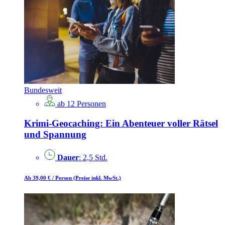
Bundesweit
ab 12 Personen
Krimi-Geocaching: Ein Abenteuer voller Rätsel
und Spannung
Dauer
: 2,5 Std.
Ab 39,00 €
/ Person
(Preise inkl. MwSt.)