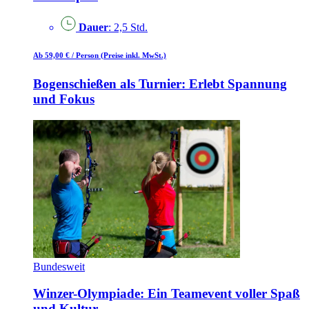
Dauer
: 2,5 Std.
Ab 59,00 €
/ Person
(Preise inkl. MwSt.)
Bogenschießen als Turnier: Erlebt Spannung
und Fokus
Bundesweit
Winzer-Olympiade: Ein Teamevent voller Spaß
und Kultur