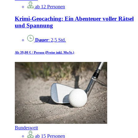
ab 12 Personen
Krimi-Geocaching: Ein Abenteuer voller Rätsel
und Spannung
Dauer
: 2,5 Std.
Ab 39,00 €
/ Person
(Preise inkl. MwSt.)
Bundesweit
ab 15 Personen