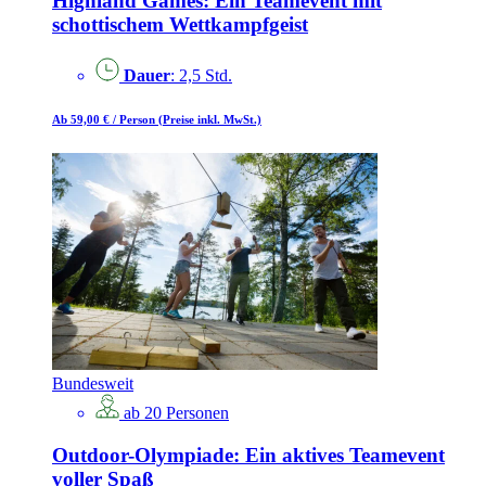
Highland Games: Ein Teamevent mit
schottischem Wettkampfgeist
Dauer
: 2,5 Std.
Ab 59,00 €
/ Person
(Preise inkl. MwSt.)
Bundesweit
ab 20 Personen
Outdoor-Olympiade: Ein aktives Teamevent
voller Spaß