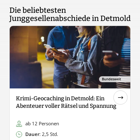
Die beliebtesten
Junggesellenabschiede in Detmold
Bundesweit
Krimi-Geocaching in Detmold: Ein
C
Abenteuer voller Rätsel und Spannung
ab 12 Personen
Dauer
: 2,5 Std.