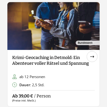
Bundesweit
Krimi-Geocaching in Detmold: Ein
C
Abenteuer voller Rätsel und Spannung
ab 12 Personen
Dauer
: 2,5 Std.
Ab 39,00 €
/ Person
A
(Preise inkl. MwSt.)
(