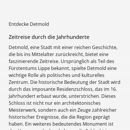
ausgebucht. Deshalb solltest Du möglichst
früh mit der Planung beginnen. Hast Du
bereits auf www.guiders.de ein passendes
Entdecke Detmold
Event gefunden? Dann melde Dich einfach
telefonisch unter +49-2241-955 82 710
Zeitreise durch die Jahrhunderte
oder sende uns eine E-Mail an
Detmold, eine Stadt mit einer reichen Geschichte,
info@guiders.de mit allen nötigen
die bis ins Mittelalter zurückreicht, bietet eine
Informationen! Falls Du auf unserer Website
faszinierende Zeitreise. Ursprünglich als Teil des
nichts gefunden hast oder noch unschlüssig
Fürstentums Lippe bekannt, spielte Detmold eine
bist, kontaktiere uns über eine der
wichtige Rolle als politisches und kulturelles
genannten Möglichkeiten mit den Eckdaten,
Zentrum. Die historische Bedeutung der Stadt wird
und wir unterbreiten Dir einige Vorschläge.
durch das imposante Residenzschloss, das im 16.
Jahrhundert erbaut wurde, unterstrichen. Dieses
Schloss ist nicht nur ein architektonisches
Meisterwerk, sondern auch ein Zeuge zahlreicher
historischer Ereignisse, die die Region geprägt
haben. Ein weiteres bedeutendes Monument ist