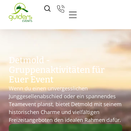
Zum
Inhalt
springen
Detmold -
Gruppenaktivitäten für
Euer Event
Wenn du einen unvergesslichen
Junggesellenabschied oder ein spannendes
Teamevent planst, bietet Detmold mit seinem
historischen Charme und vielfältigen
Freizeitangeboten den idealen Rahmen dafür.