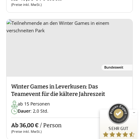
(Preise inkl. MwSt.)
Bundesweit
Kundenbewertungen und Erfahrungen zu
Guiders Events
Winter Games in Leverkusen: Das
SEHR GUT
Teamevent für die kältere Jahreszeit
%
96
Empfehlungen auf
ab 15 Personen
ProvenExpert.com
5,00
/
4,66
Dauer
: 2,0 Std.
23
Ab 36,00 €
/ Person
SEHR GUT
Bewertungen auf ProvenExpert.com
(Preise inkl. MwSt.)